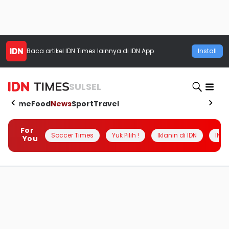
Baca artikel
IDN Times
lainnya di IDN App
Install
SULSEL
Home
Food
News
Sport
Travel
For
Soccer Times
Yuk Pilih !
Iklanin di IDN
INSI
You