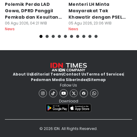
Polemik Perda LAD
Menteri LH Minta
H
Gowa, DPRD Panggil
Masyarakat Tak
M
Pemkab dan Kesultanan
Khawatir dengan PSEL
To
Gowa
06 Agu 2026, 04:21 WIB
Modern
05 Agu 2026, 23:06 WIB
05
News
News
Ne
About Us
Editorial Team
Contact Us
Terms of Services
Pedoman Media Siber
Index
Sitemap
Follow Us
Download
© 2026 IDN. All Rights Reserved.