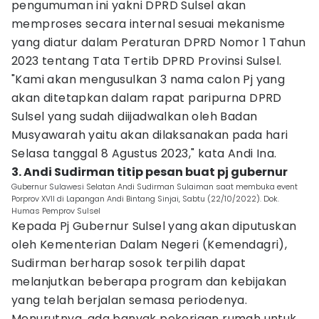
pengumuman ini yakni DPRD Sulsel akan
memproses secara internal sesuai mekanisme
yang diatur dalam Peraturan DPRD Nomor 1 Tahun
2023 tentang Tata Tertib DPRD Provinsi Sulsel.
"Kami akan mengusulkan 3 nama calon Pj yang
akan ditetapkan dalam rapat paripurna DPRD
Sulsel yang sudah diijadwalkan oleh Badan
Musyawarah yaitu akan dilaksanakan pada hari
Selasa tanggal 8 Agustus 2023," kata Andi Ina.
3. Andi Sudirman titip pesan buat pj gubernur
Gubernur Sulawesi Selatan Andi Sudirman Sulaiman saat membuka event
Porprov XVII di Lapangan Andi Bintang Sinjai, Sabtu (22/10/2022). Dok.
Humas Pemprov Sulsel
Kepada Pj Gubernur Sulsel yang akan diputuskan
oleh Kementerian Dalam Negeri (Kemendagri),
Sudirman berharap sosok terpilih dapat
melanjutkan beberapa program dan kebijakan
yang telah berjalan semasa periodenya.
Menurutnya, ada banyak pekerjaan rumah untuk