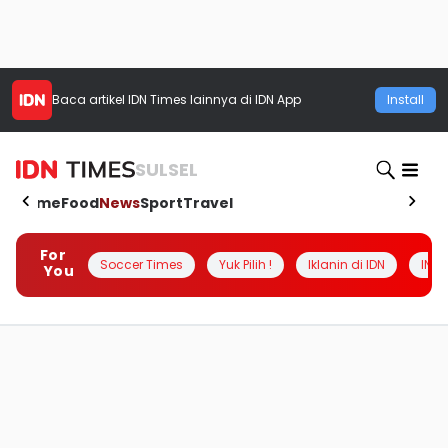
Baca artikel
IDN Times
lainnya di IDN App
Install
SULSEL
Home
Food
News
Sport
Travel
For
Soccer Times
Yuk Pilih !
Iklanin di IDN
INSI
You