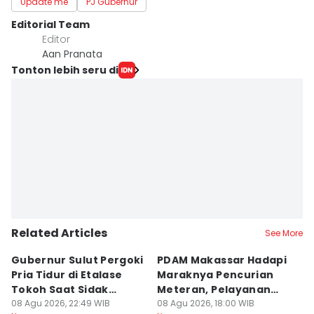
Update me
PJ Gubernur
Editorial Team
Editor
Aan Pranata
Tonton lebih seru di
Related Articles
See More
Gubernur Sulut Pergoki
PDAM Makassar Hadapi
P
Pria Tidur di Etalase
Maraknya Pencurian
M
Tokoh Saat Sidak
Meteran, Pelayanan
A
Gedung
08 Agu 2026, 22:49 WIB
Ikut Terdampak
08 Agu 2026, 18:00 WIB
K
08