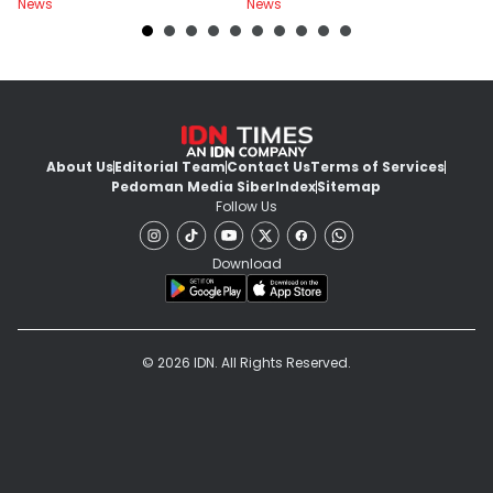
News
News
Ne
About Us
Editorial Team
Contact Us
Terms of Services
Pedoman Media Siber
Index
Sitemap
Follow Us
Download
© 2026 IDN. All Rights Reserved.