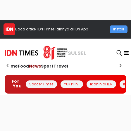
Baca artikel
IDN Times
lainnya di IDN App
Install
SULSEL
Home
Food
News
Sport
Travel
For
Soccer Times
Yuk Pilih !
Iklanin di IDN
INSI
You