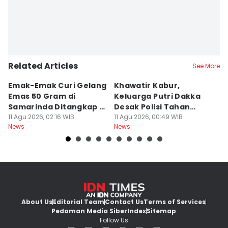
Related Articles
See More
Emak-Emak Curi Gelang
Khawatir Kabur,
P
Emas 50 Gram di
Keluarga Putri Dakka
M
Samarinda Ditangkap di
Desak Polisi Tahan
M
Makassar
11 Agu 2026, 02:16 WIB
Dokter Resti
11 Agu 2026, 00:49 WIB
10
News
News
Ne
About Us
Editorial Team
Contact Us
Terms of Services
Pedoman Media Siber
Index
Sitemap
Follow Us