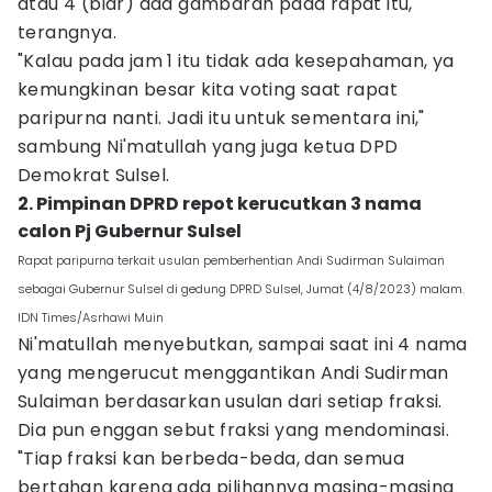
atau 4 (biar) ada gambaran pada rapat itu,"
terangnya.
"Kalau pada jam 1 itu tidak ada kesepahaman, ya
kemungkinan besar kita voting saat rapat
paripurna nanti. Jadi itu untuk sementara ini,"
sambung Ni'matullah yang juga ketua DPD
Demokrat Sulsel.
2. Pimpinan DPRD repot kerucutkan 3 nama
calon Pj Gubernur Sulsel
Rapat paripurna terkait usulan pemberhentian Andi Sudirman Sulaiman
sebagai Gubernur Sulsel di gedung DPRD Sulsel, Jumat (4/8/2023) malam.
IDN Times/Asrhawi Muin
Ni'matullah menyebutkan, sampai saat ini 4 nama
yang mengerucut menggantikan Andi Sudirman
Sulaiman berdasarkan usulan dari setiap fraksi.
Dia pun enggan sebut fraksi yang mendominasi.
"Tiap fraksi kan berbeda-beda, dan semua
bertahan karena ada pilihannya masing-masing