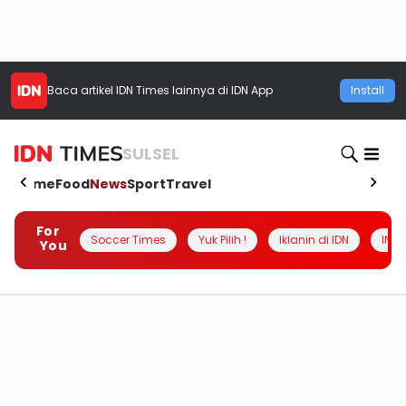
Baca artikel
IDN Times
lainnya di IDN App
Install
SULSEL
Home
Food
News
Sport
Travel
For
Soccer Times
Yuk Pilih !
Iklanin di IDN
INSI
You