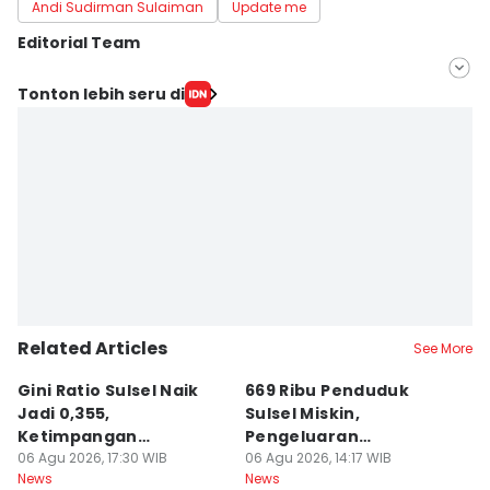
Andi Sudirman Sulaiman
Update me
Editorial Team
Editor
Tonton lebih seru di
Ashrawi Muin
Editor
Aan Pranata
Related Articles
See More
Gini Ratio Sulsel Naik
669 Ribu Penduduk
B
Jadi 0,355,
Sulsel Miskin,
T
Ketimpangan
Pengeluaran
D
Perdesaan Meningkat
06 Agu 2026, 17:30 WIB
Terbesarnya Rokok
06 Agu 2026, 14:17 WIB
P
06
News
News
Ne