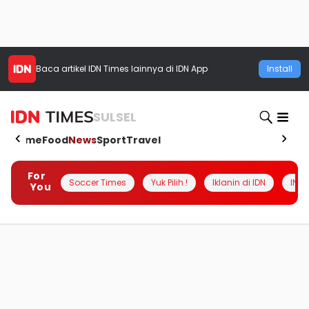
Baca artikel
IDN Times
lainnya di IDN App
Install
SULSEL
Home
Food
News
Sport
Travel
For
Soccer Times
Yuk Pilih !
Iklanin di IDN
INSI
You