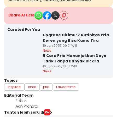
standards of quality, credibility, and trustworthiness.
Share Article
Curated For You
Upgrade Dirimu: 7 Rutinitas Pria
Keren yang Bisa Kamu Tiru
19 Jun 2025, 09:21 WIB
News
6 Cara Pria Menunjukkan Daya
Tarik Tanpa Banyak Bicara
16 Jun 2025, 10:37 WIB
News
Topics
Inspirasi
cinta
pria
Educate me
Editorial Team
Editor
Aan Pranata
Tonton lebih seru di