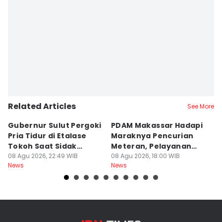
Related Articles
See More
Gubernur Sulut Pergoki
PDAM Makassar Hadapi
P
Pria Tidur di Etalase
Maraknya Pencurian
M
Tokoh Saat Sidak
Meteran, Pelayanan
A
Gedung
08 Agu 2026, 22:49 WIB
Ikut Terdampak
08 Agu 2026, 18:00 WIB
K
08
News
News
Ne