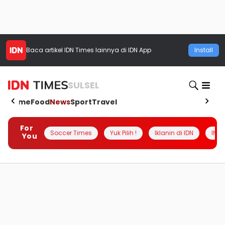
Baca artikel
IDN Times
lainnya di IDN App
Install
SULSEL
Home
Food
News
Sport
Travel
For
Soccer Times
Yuk Pilih !
Iklanin di IDN
INSI
You