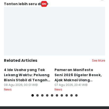
Editor
Tonton lebih seru di
Nabila Inaya
Editor
Aan Pranata
Related Articles
See More
4 Ide Usaha yang Tak
Pameran Manifesto
S
Lekang Waktu: Peluang
Seni 2026 Digelar Besok,
I
Bisnis Stabil di Tengah
Ajak Maknai Ulang
d
Perubahan
08 Agu 2026, 00:01 WIB
Maritim
07 Agu 2026, 23:41 WIB
07
News
News
Ne