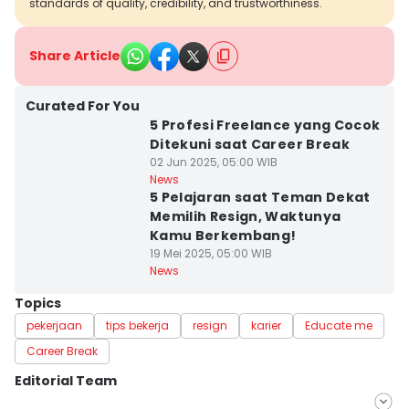
standards of quality, credibility, and trustworthiness.
Share Article
Curated For You
5 Profesi Freelance yang Cocok
Ditekuni saat Career Break
02 Jun 2025, 05:00 WIB
News
5 Pelajaran saat Teman Dekat
Memilih Resign, Waktunya
Kamu Berkembang!
19 Mei 2025, 05:00 WIB
News
Topics
pekerjaan
tips bekerja
resign
karier
Educate me
Career Break
Editorial Team