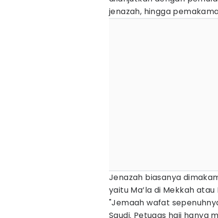
jenazah, hingga pemakama
Jenazah biasanya dimaka
yaitu Ma’la di Mekkah atau 
"Jemaah wafat sepenuhnya 
Saudi. Petugas haji hanya