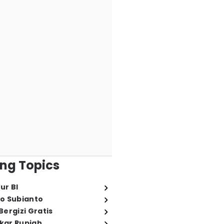
ng Topics
ur BI
o Subianto
ergizi Gratis
ukar Rupiah