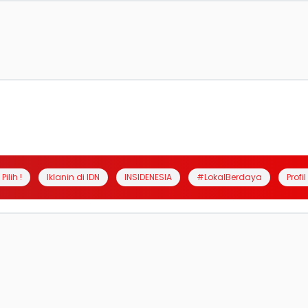
Pilih !
Iklanin di IDN
INSIDENESIA
#LokalBerdaya
Profi