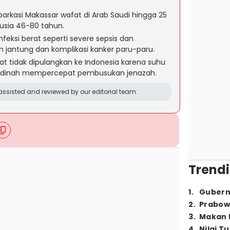
barkasi Makassar wafat di Arab Saudi hingga 25
usia 46-80 tahun.
feksi berat seperti severe sepsis dan
 jantung dan komplikasi kanker paru-paru.
t tidak dipulangkan ke Indonesia karena suhu
adinah mempercepat pembusukan jenazah.
ssisted and reviewed by our editorial team.
Trendi
1
.
Gubern
2
.
Prabow
3
.
Makan B
4
.
Nilai T