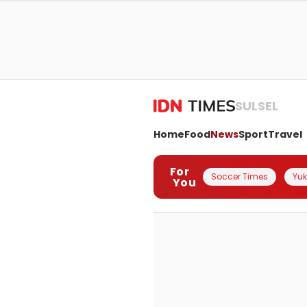
SULSEL
Home
Food
News
Sport
Travel
For
Soccer Times
Yuk 
You