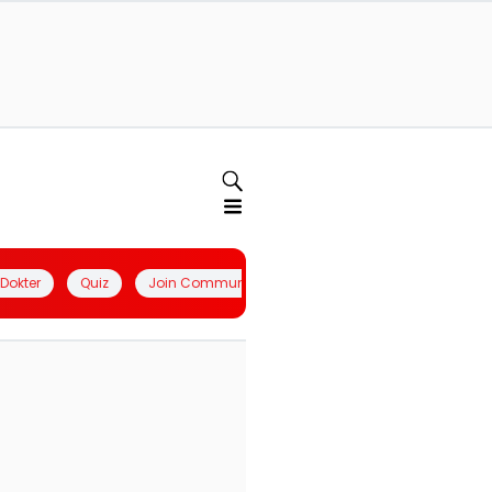
l Dokter
Quiz
Join Community