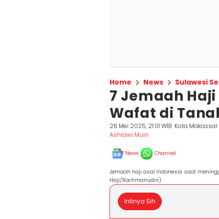
Home
News
Sulawesi Se
7 Jemaah Haji
Wafat di Tana
26 Mei 2025, 21:01 WIB
Kota Makassar
Ashrawi Muin
News
Channel
Jemaah haji asal Indonesia saat mening
Haji/Rochmanudin)
Intinya Sih