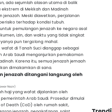
un, ada sejumlah alasan utama di balik
hu ekstrem di Mekkah dan Madinah
enazah. Meski diawetkan, perjalanan
erisiko terhadap kondisi tubuh.
i untuk pemulangan jenazah ke negara asal
kumen, izin, dan waktu yang tidak singkat
Biayanya pun tergolong mahal.
m, wafat di Tanah Suci dianggap sebagai
ah Arab Saudi menganjurkan pemakaman
adinah. Karena itu, semua jenazah jemaah
akan dimakamkan di sana.
n jenazah ditangani langsung oleh
awar Nazir)
 haji yang wafat dijalankan oleh
pemerintah Arab Saudi. Prosedur dimulai
e of Death (CoD) oleh rumah sakit,
Trend
saran jenazah, pengkafanan, salat