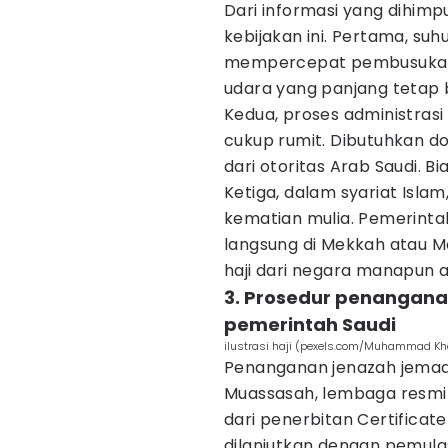
Dari informasi yang dihimp
kebijakan ini. Pertama, su
mempercepat pembusukan j
udara yang panjang tetap b
Kedua, proses administras
cukup rumit. Dibutuhkan do
dari otoritas Arab Saudi. 
Ketiga, dalam syariat Isla
kematian mulia. Pemerint
langsung di Mekkah atau M
haji dari negara manapun 
3. Prosedur penangana
pemerintah Saudi
ilustrasi haji (pexels.com/Muhammad Kh
Penanganan jenazah jemaah
Muassasah, lembaga resmi 
dari penerbitan Certificat
dilanjutkan dengan pemula