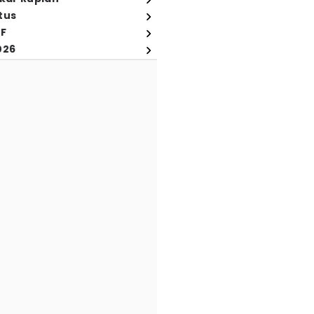
tus
FF
026