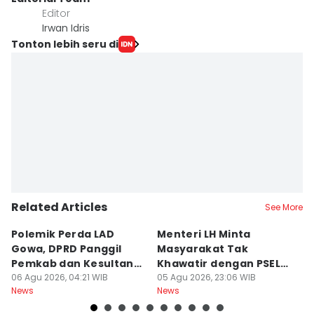
Editor
Irwan Idris
Tonton lebih seru di
Related Articles
See More
Polemik Perda LAD
Menteri LH Minta
H
Gowa, DPRD Panggil
Masyarakat Tak
M
Pemkab dan Kesultanan
Khawatir dengan PSEL
To
Gowa
06 Agu 2026, 04:21 WIB
Modern
05 Agu 2026, 23:06 WIB
05
News
News
Ne