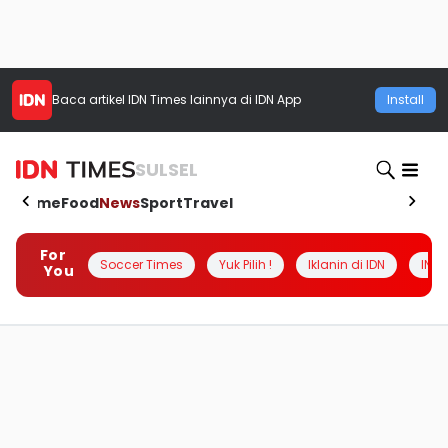
Baca artikel
IDN Times
lainnya di IDN App
Install
SULSEL
Home
Food
News
Sport
Travel
For
Soccer Times
Yuk Pilih !
Iklanin di IDN
INSI
You