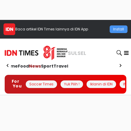
Baca artikel
IDN Times
lainnya di IDN App
Install
SULSEL
Home
Food
News
Sport
Travel
For
Soccer Times
Yuk Pilih !
Iklanin di IDN
INSI
You