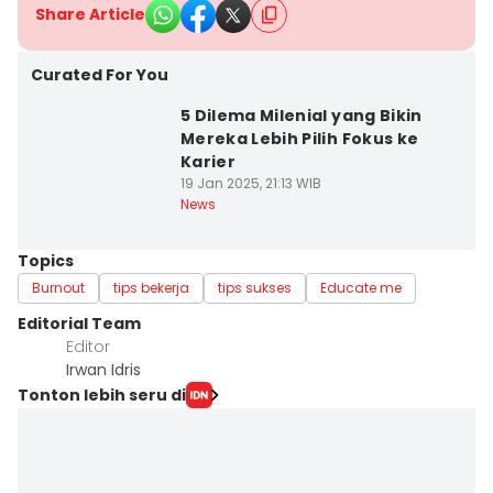
Share Article
Curated For You
5 Dilema Milenial yang Bikin
Mereka Lebih Pilih Fokus ke
Karier
19 Jan 2025, 21:13 WIB
News
Topics
Burnout
tips bekerja
tips sukses
Educate me
Editorial Team
Editor
Irwan Idris
Tonton lebih seru di