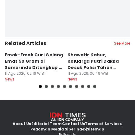
Related Articles
See More
Emak-Emak Curi Gelang
Khawatir Kabur,
P
Emas 50 Gram di
Keluarga Putri Dakka
M
Samarinda Ditangkap di
Desak Polisi Tahan
M
Makassar
11 Agu 2026, 02:16 WIB
Dokter Resti
11 Agu 2026, 00:49 WIB
10
News
News
Ne
About Us
Editorial Team
Contact Us
Terms of Services
Pedoman Media Siber
Index
Sitemap
Follow Us