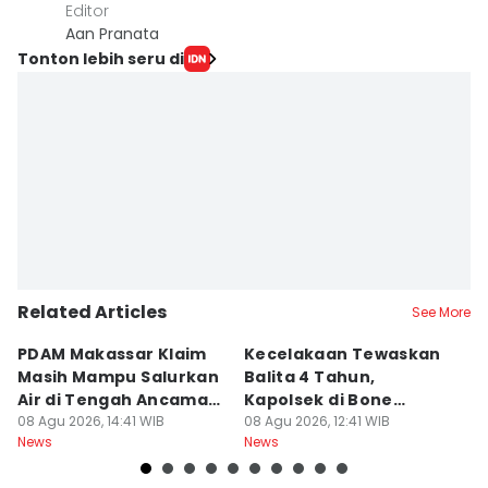
Editor
Aan Pranata
Tonton lebih seru di
Related Articles
See More
PDAM Makassar Klaim
Kecelakaan Tewaskan
P
Masih Mampu Salurkan
Balita 4 Tahun,
S
Air di Tengah Ancaman
Kapolsek di Bone
R
Kekeringan
08 Agu 2026, 14:41 WIB
Diperiksa Propam
08 Agu 2026, 12:41 WIB
P
08
News
News
Ne
K