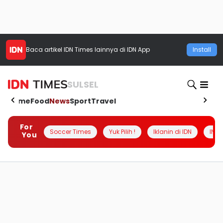
Baca artikel
IDN Times
lainnya di IDN App
Install
SULSEL
Home
Food
News
Sport
Travel
For
Soccer Times
Yuk Pilih !
Iklanin di IDN
INSI
You