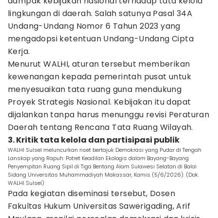
dampak kebijakan nasional terhadap tata kelola
lingkungan di daerah. Salah satunya Pasal 34A
Undang-Undang Nomor 6 Tahun 2023 yang
mengadopsi ketentuan Undang-Undang Cipta
Kerja.
Menurut WALHI, aturan tersebut memberikan
kewenangan kepada pemerintah pusat untuk
menyesuaikan tata ruang guna mendukung
Proyek Strategis Nasional. Kebijakan itu dapat
dijalankan tanpa harus menunggu revisi Peraturan
Daerah tentang Rencana Tata Ruang Wilayah.
3. Kritik tata kelola dan partisipasi publik
WALHI Sulsel meluncurkan riset bertajuk Demokrasi yang Pudar di Tengah
Lanskap yang Rapuh: Potret Keadilan Ekologis dalam Bayang-Bayang
Penyempitan Ruang Sipil di Tiga Bentang Alam Sulawesi Selatan di Balai
Sidang Universitas Muhammadiyah Makassar, Kamis (5/6/2026). (Dok.
WALHI Sulsel)
Pada kegiatan diseminasi tersebut, Dosen
Fakultas Hukum Universitas Sawerigading, Arif