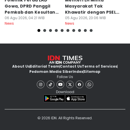
Polemik Perda LAD
Menteri LH Minta
H
Gowa, DPRD Panggil
Masyarakat Tak
M
Pemkab dan Kesultanan
Khawatir dengan PSEL
To
Gowa
06 Agu 2026, 04:21 WIB
Modern
05 Agu 2026, 23:06 WIB
05
News
News
Ne
About Us
Editorial Team
Contact Us
Terms of Services
Pedoman Media Siber
Index
Sitemap
Follow Us
Download
© 2026 IDN. All Rights Reserved.