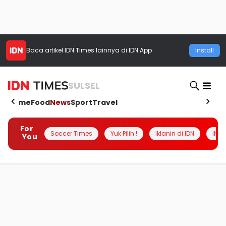
Baca artikel
IDN Times
lainnya di IDN App
Install
SULSEL
Home
Food
News
Sport
Travel
For
Soccer Times
Yuk Pilih !
Iklanin di IDN
INSI
You