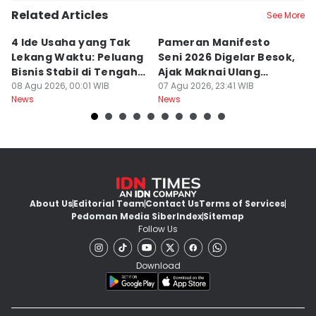
Related Articles
See More
4 Ide Usaha yang Tak
Pameran Manifesto
S
Lekang Waktu: Peluang
Seni 2026 Digelar Besok,
I
Bisnis Stabil di Tengah
Ajak Maknai Ulang
d
Perubahan
08 Agu 2026, 00:01 WIB
Maritim
07 Agu 2026, 23:41 WIB
07
News
News
Ne
About Us
Editorial Team
Contact Us
Terms of Services
Pedoman Media Siber
Index
Sitemap
Follow Us
Download