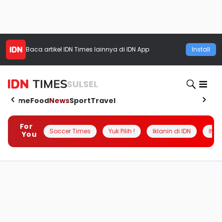
Baca artikel
IDN Times
lainnya di IDN App
Install
SULSEL
Home
Food
News
Sport
Travel
For
Soccer Times
Yuk Pilih !
Iklanin di IDN
INSI
You