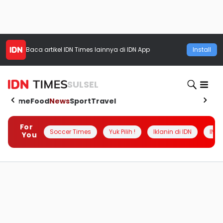
Baca artikel
IDN Times
lainnya di IDN App
Install
SULSEL
Home
Food
News
Sport
Travel
For
Soccer Times
Yuk Pilih !
Iklanin di IDN
INSI
You