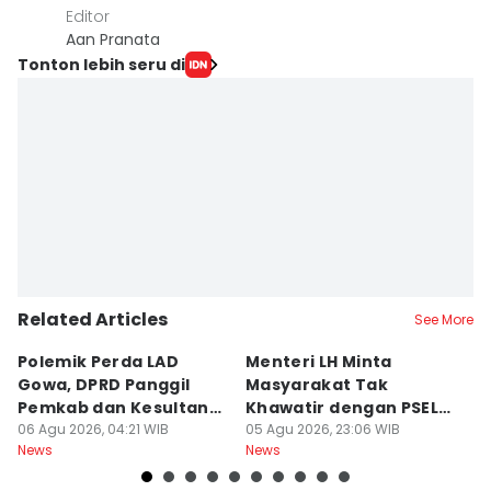
Editor
Aan Pranata
Tonton lebih seru di
Related Articles
See More
Polemik Perda LAD
Menteri LH Minta
H
Gowa, DPRD Panggil
Masyarakat Tak
M
Pemkab dan Kesultanan
Khawatir dengan PSEL
To
Gowa
06 Agu 2026, 04:21 WIB
Modern
05 Agu 2026, 23:06 WIB
05
News
News
Ne