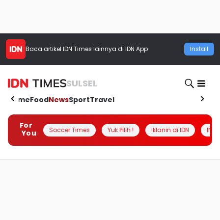
Baca artikel
IDN Times
lainnya di IDN App
Install
SULSEL
Home
Food
News
Sport
Travel
For
Soccer Times
Yuk Pilih !
Iklanin di IDN
INSI
You