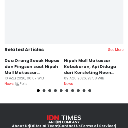
Related Articles
See More
Dua Orang Sesak Napas
Nipah Mall Makassar
D
dan Pingsan saat Nipah
Kebakaran, Api Diduga
M
Mall Makassar
dari Korsleting Neon
O
Kebakaran
10 Agu 2026, 00:07 WIB
Box
09 Agu 2026, 23:58 WIB
09
Polls
News
News
Ne
About Us
Editorial Team
Contact Us
Terms of Services