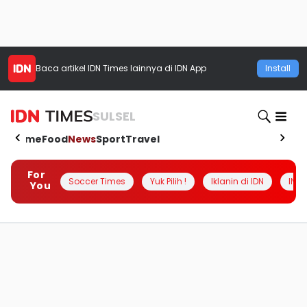
Baca artikel
IDN Times
lainnya di IDN App
Install
SULSEL
Home
Food
News
Sport
Travel
For
Soccer Times
Yuk Pilih !
Iklanin di IDN
INSI
You