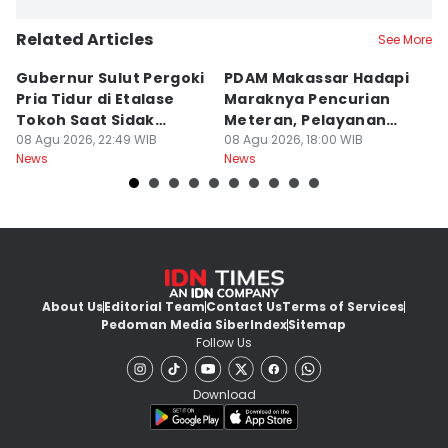
Related Articles
See More
Gubernur Sulut Pergoki
PDAM Makassar Hadapi
P
Pria Tidur di Etalase
Maraknya Pencurian
M
Tokoh Saat Sidak
Meteran, Pelayanan
A
Gedung
08 Agu 2026, 22:49 WIB
Ikut Terdampak
08 Agu 2026, 18:00 WIB
K
08
News
News
Ne
About Us
Editorial Team
Contact Us
Terms of Services
Pedoman Media Siber
Index
Sitemap
Follow Us
Download