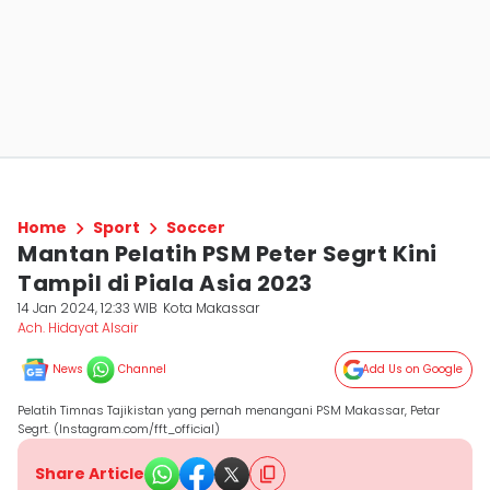
Home
Sport
Soccer
Mantan Pelatih PSM Peter Segrt Kini
Tampil di Piala Asia 2023
14 Jan 2024, 12:33 WIB
Kota Makassar
Ach. Hidayat Alsair
News
Channel
Add Us on Google
Pelatih Timnas Tajikistan yang pernah menangani PSM Makassar, Petar
Segrt. (Instagram.com/fft_official)
Share Article