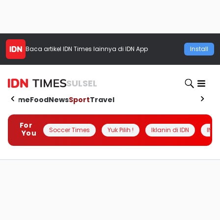
Baca artikel
IDN Times
lainnya di IDN App
Install
SULSEL
Home
Food
News
Sport
Travel
For
Soccer Times
Yuk Pilih !
Iklanin di IDN
INSI
You