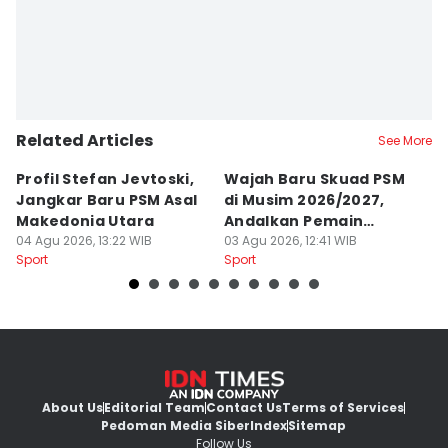
Related Articles
See More
Profil Stefan Jevtoski,
Wajah Baru Skuad PSM
D
Jangkar Baru PSM Asal
di Musim 2026/2027,
Z
Makedonia Utara
Andalkan Pemain
B
04 Agu 2026, 13:22 WIB
Balkan
03 Agu 2026, 12:41 WIB
B
26
Sport
Sport
Sp
About Us
Editorial Team
Contact Us
Terms of Services
Pedoman Media Siber
Index
Sitemap
Follow Us