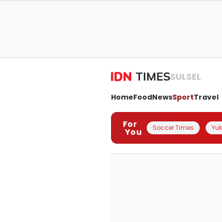
SULSEL
Home
Food
News
Sport
Travel
For
Soccer Times
Yuk 
You