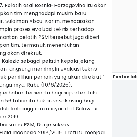
 Pelatih asal Bosnia-Herzegovina itu akan
pkan tim menghadapi musim baru.
r, Sulaiman Abdul Karim, mengatakan
mpin proses evaluasi teknis terhadap
 mantan pelatih PSM tersebut juga diberi
pan tim, termasuk menentukan
g akan direkrut.
alezic sebagai pelatih kepala jelang
kan langsung memimpin evaluasi teknis
uk pemilihan pemain yang akan direkrut,"
Tonton leb
angannya, Rabu (10/6/2026).
perhatian tersendiri bagi suporter Juku
sia 56 tahun itu bukan sosok asing bagi
 klub kebanggaan masyarakat Sulawesi
im 2019.
bersama PSM, Darije sukses
a Indonesia 2018/2019. Trofi itu menjadi