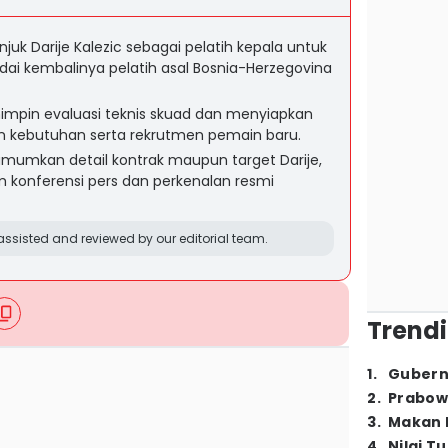
uk Darije Kalezic sebagai pelatih kepala untuk
i kembalinya pelatih asal Bosnia-Herzegovina
impin evaluasi teknis skuad dan menyiapkan
 kebutuhan serta rekrutmen pemain baru.
mkan detail kontrak maupun target Darije,
m konferensi pers dan perkenalan resmi
ssisted and reviewed by our editorial team.
Trendi
1
.
Gubern
2
.
Prabow
3
.
Makan B
4
.
Nilai T