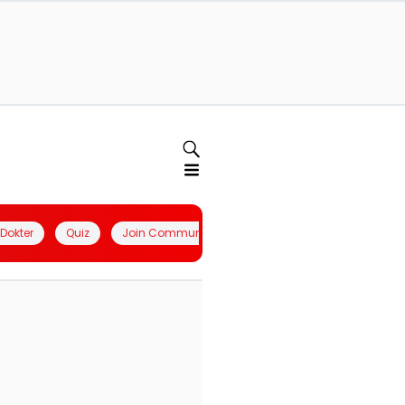
l Dokter
Quiz
Join Community