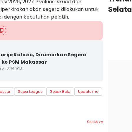
i 2026/2027. Evaluasi skuad dan
Selat
 diperkirakan akan segera dilakukan untuk
i dengan kebutuhan pelatih.
 Darije Kalezic, Dirumorkan Segera
' ke PSM Makassar
26, 10:44 WIB
assar
Super League
Sepak Bola
Update me
See More