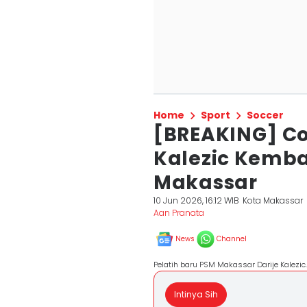
Home
Sport
Soccer
[BREAKING] C
Kalezic Kemba
Makassar
10 Jun 2026, 16:12 WIB
Kota Makassar
Aan Pranata
News
Channel
Pelatih baru PSM Makassar Darije Kalezic
Intinya Sih