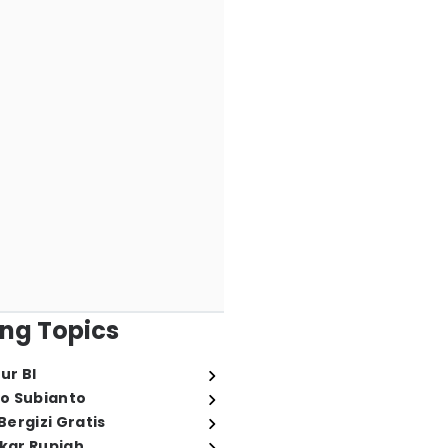
ng Topics
ur BI
o Subianto
ergizi Gratis
ukar Rupiah