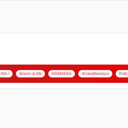
Pilih !
Iklanin di IDN
INSIDENESIA
#LokalBerdaya
Profi