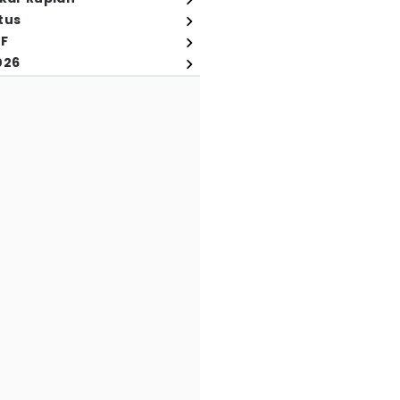
tus
FF
026