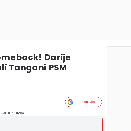
omeback! Darije
li Tangani PSM
Add Us on Google
. Dok. IDN Times