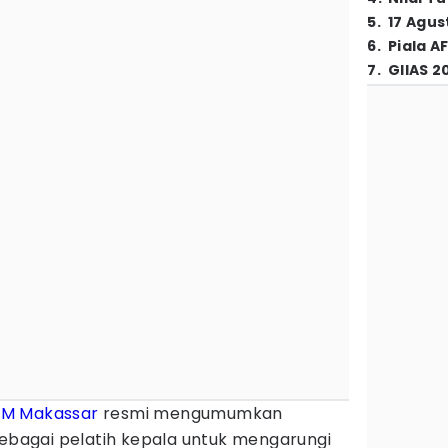
5
.
17 Agus
6
.
Piala A
7
.
GIIAS 2
SM Makassar
resmi mengumumkan
sebagai pelatih kepala untuk mengarungi