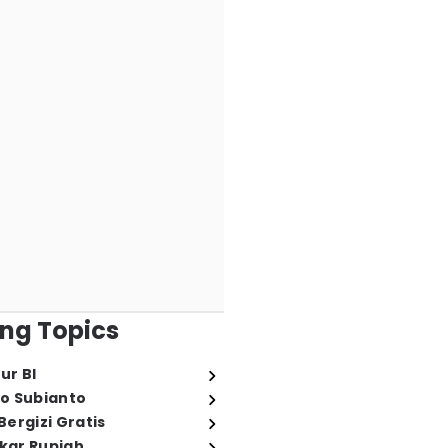
ng Topics
ur BI
o Subianto
ergizi Gratis
ukar Rupiah