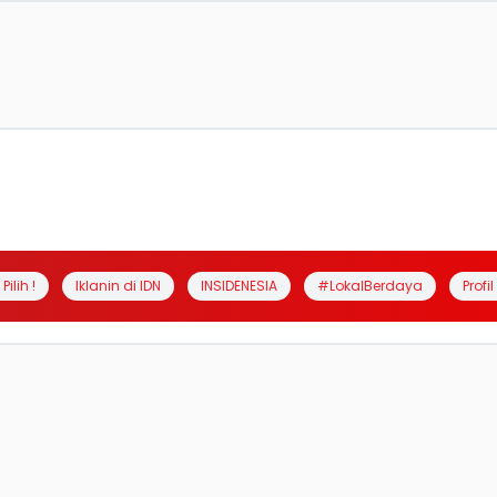
Pilih !
Iklanin di IDN
INSIDENESIA
#LokalBerdaya
Profi