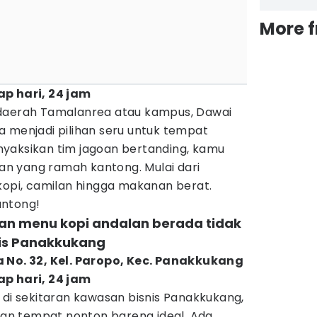
More 
ap hari, 24 jam
 daerah Tamalanrea atau kampus, Dawai
a menjadi pilihan seru untuk tempat
yaksikan tim jagoan bertanding, kamu
n yang ramah kantong. Mulai dari
kopi, camilan hingga makanan berat.
antong!
gan menu kopi andalan berada tidak
nis Panakkukang
a No. 32, Kel. Paropo, Kec. Panakkukang
ap hari, 24 jam
 di sekitaran kawasan bisnis Panakkukang,
ihan tempat nonton bareng ideal. Ada