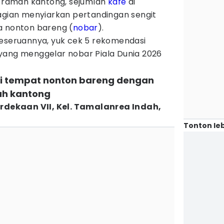
an ramah kantong, sejumlah
kafe
di
bagian menyiarkan pertandingan sengit
a nonton bareng (
nobar
).
keseruannya, yuk cek 5 rekomendasi
yang menggelar nobar Piala Dunia 2026
di tempat nonton bareng dengan
ah kantong
erdekaan VII, Kel. Tamalanrea Indah,
Tonton leb