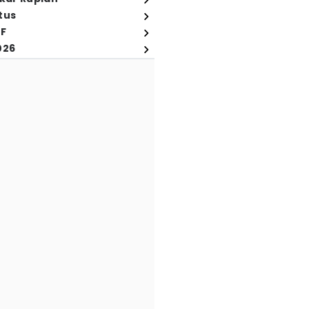
tus
FF
026