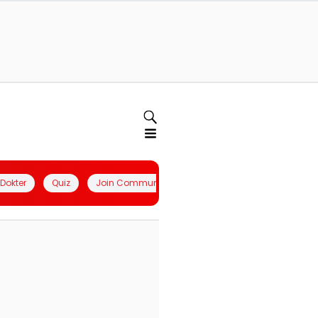
l Dokter
Quiz
Join Community