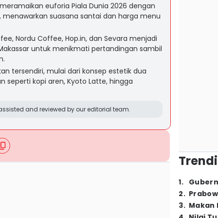
t meramaikan euforia Piala Dunia 2026 dengan
, menawarkan suasana santai dan harga menu
fee, Nordu Coffee, Hop.in, dan Sevara menjadi
 Makassar untuk menikmati pertandingan sambil
n.
an tersendiri, mulai dari konsep estetik dua
 seperti kopi aren, Kyoto Latte, hingga
ssisted and reviewed by our editorial team.
Trendi
1
.
Gubern
2
.
Prabow
3
.
Makan B
4
.
Nilai T