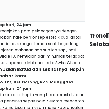
ap hari, 24 jam
emanjakan para pelanggannya dengan
Trendi
obar. Kafe berkonsep estetik dua lantai
Selat
u andalan sebagai teman saat begadang
jajaran makanan ada sup iga sapi, nasi
ila BTS. Kemudian dari minuman terdapat
ano, Japanese Matcha serta Swiss Choco.
ah Jalan Batua dan sekitarnya, Hop.in
 nobar kamu
o. 127, Kel. Borong, Kec. Manggala
ap hari, 24 jam
imur kota, Hop.in yang beroperasi di Jalan
a pencinta sepak bola. Selama menonton
h, kamu bisa memesan menu kopi andalan