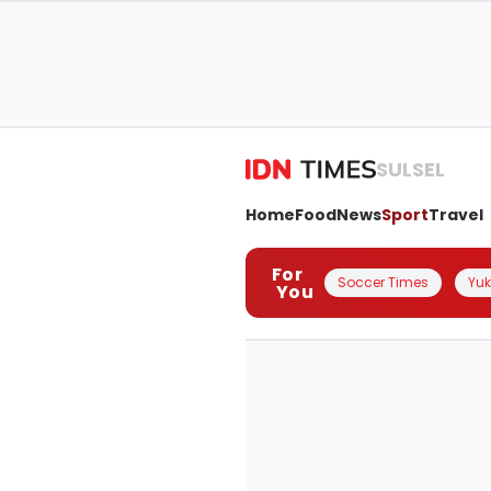
SULSEL
Home
Food
News
Sport
Travel
For
Soccer Times
Yuk 
You