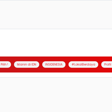
Pilih !
Iklanin di IDN
INSIDENESIA
#LokalBerdaya
Profi