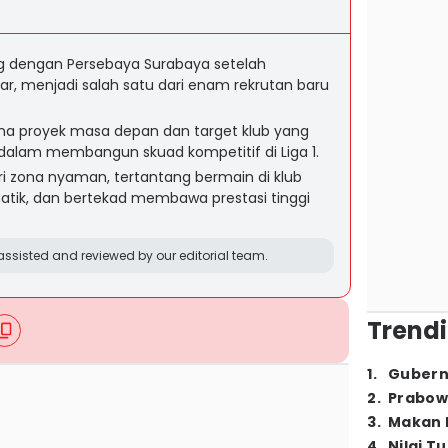
g dengan Persebaya Surabaya setelah
, menjadi salah satu dari enam rekrutan baru
ena proyek masa depan dan target klub yang
us dalam membangun skuad kompetitif di Liga 1.
ri zona nyaman, tertantang bermain di klub
atik, dan bertekad membawa prestasi tinggi
ssisted and reviewed by our editorial team.
Trendi
1
.
Gubern
2
.
Prabow
3
.
Makan B
4
.
Nilai T