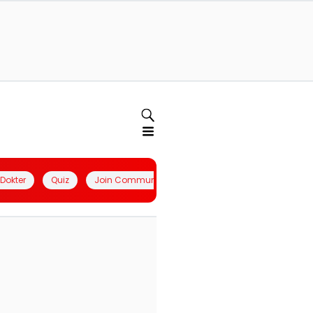
l Dokter
Quiz
Join Community