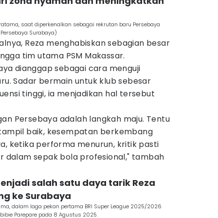
dari zona nyaman dan meningkatkan
ratama, saat diperkenalkan sebagai rekrutan baru Persebaya
l Persebaya Surabaya)
nalnya, Reza menghabiskan sebagian besar
ngga tim utama PSM Makassar.
ya dianggap sebagai cara menguji
aru. Sadar bermain untuk klub sebesar
ensi tinggi, ia menjadikan hal tersebut
gan Persebaya adalah langkah maju. Tentu
a tampil baik, kesempatan berkembang
a, ketika performa menurun, kritik pasti
ar dalam sepak bola profesional," tambah
menjadi salah satu daya tarik Reza
ng ke Surabaya
tama, dalam laga pekan pertama BRI Super League 2025/2026
abibie Parepare pada 8 Agustus 2025.