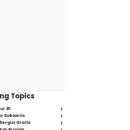
ng Topics
ur BI
o Subianto
ergizi Gratis
ukar Rupiah