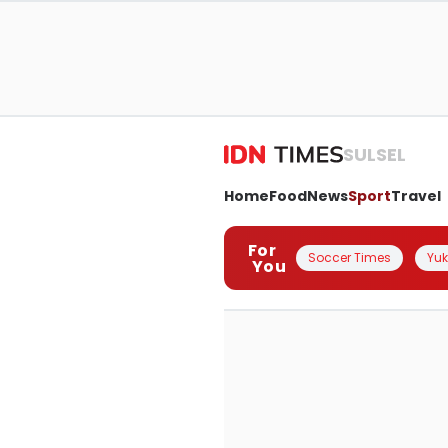
SULSEL
Home
Food
News
Sport
Travel
For
Soccer Times
Yuk 
You