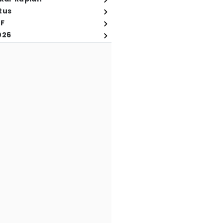
tus
FF
026