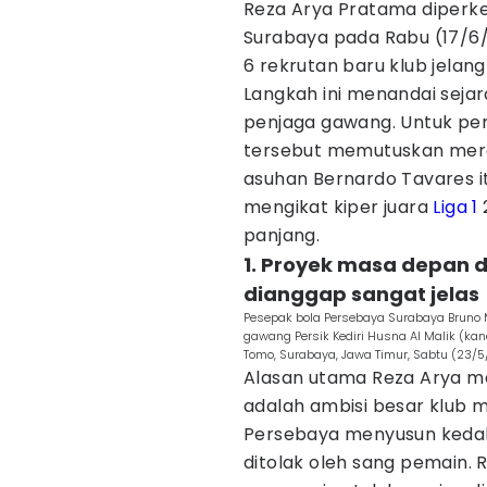
Reza Arya Pratama diperke
Surabaya pada Rabu (17/6/2
6 rekrutan baru klub jela
Langkah ini menandai sejar
penjaga gawang. Untuk pert
tersebut memutuskan meran
asuhan Bernardo Tavares i
mengikat kiper juara
Liga 1
panjang.
1. Proyek masa depan 
dianggap sangat jelas
Pesepak bola Persebaya Surabaya Bruno M
gawang Persik Kediri Husna Al Malik (kan
Tomo, Surabaya, Jawa Timur, Sabtu (23/
Alasan utama Reza Arya m
adalah ambisi besar klub
Persebaya menyusun kedala
ditolak oleh sang pemain. 