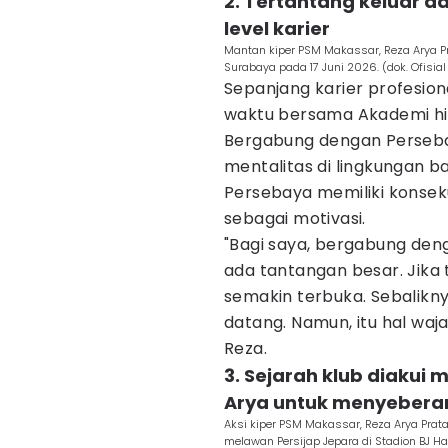
2. Tertantang keluar 
level karier
Mantan kiper PSM Makassar, Reza Arya P
Surabaya pada 17 Juni 2026. (dok. Ofisia
Sepanjang karier profesio
waktu bersama Akademi hi
Bergabung dengan Perseba
mentalitas di lingkungan b
Persebaya memiliki konseku
sebagai motivasi.
"Bagi saya, bergabung den
ada tantangan besar. Jik
semakin terbuka. Sebalikny
datang. Namun, itu hal waj
Reza.
3. Sejarah klub diakui 
Arya untuk menyebera
Aksi kiper PSM Makassar, Reza Arya Pra
melawan Persijap Jepara di Stadion BJ H