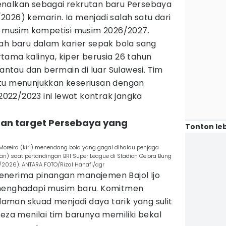
nalkan sebagai rekrutan baru Persebaya
026) kemarin. Ia menjadi salah satu dari
ng musim kompetisi musim 2026/2027.
ah baru dalam karier sepak bola sang
ama kalinya, kiper berusia 26 tahun
tau dan bermain di luar Sulawesi. Tim
tu menunjukkan keseriusan dengan
2022/2023 ini lewat kontrak jangka
dan target Persebaya yang
Tonton leb
oreira (kiri) menendang bola yang gagal dihalau penjaga
an) saat pertandingan BRI Super League di Stadion Gelora Bung
5/2026). ANTARA FOTO/Rizal Hanafi/agr
enerima pinangan manajemen Bajol Ijo
 menghadapi musim baru. Komitmen
man skuad menjadi daya tarik yang sulit
Reza menilai tim barunya memiliki bekal