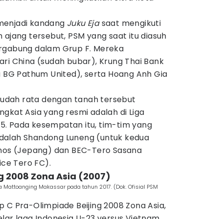
menjadi kandang
Juku Eja
saat mengikuti
 ajang tersebut, PSM yang saat itu diasuh
ergabung dalam Grup F. Mereka
ri China (sudah bubar), Krung Thai Bank
a BG Pathum United), serta Hoang Anh Gia
 sudah rata dengan tanah tersebut
gkat Asia yang resmi adalah di Liga
. Pada kesempatan itu, tim-tim yang
dalah Shandong Luneng (untuk kedua
inos (Jepang) dan BEC-Tero Sasana
ice Tero FC).
ng 2008 Zona Asia (2007)
ta Mattoanging Makassar pada tahun 2017. (Dok. Ofisial PSM
 C Pra-Olimpiade Beijing 2008 Zona Asia,
lar laga Indonesia U-23 versus Vietnam