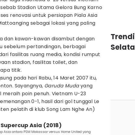
il sebab Stadion Utama Gelora Bung Karno
es renovasi untuk persiapan Piala Asia
 Mattoanging sebagai lokasi yang paling
Trendi
na dan kawan-kawan disambut dengan
Selat
gu sebelum pertandingan, berbagai
dari fasilitas ruang media, kondisi rumput
n stadion, fasilitas toilet, dan
pa titik.
ung pada hari Rabu, 14 Maret 2007 itu,
nonton. Sayangnya,
Garuda Muda
yang
gal meraih poin penuh. Vietnam U-23
emenangan 0-1, hasil dari gol tunggal Le
sten pelatih di klub Song Lam Nghe An)
Supercup Asia (2018)
p Asia antara PSM Makassar versus Home United yang