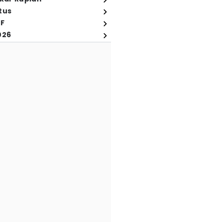
tus
FF
026