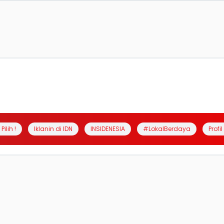
Pilih !
Iklanin di IDN
INSIDENESIA
#LokalBerdaya
Profi