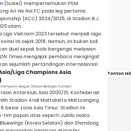
an
(Sulsel) mempertemukan PSM
ng An Ha Noi FC pada leg pertama
ionship (ACC) 2024/2025, di Stadion B.J.
025 silam.
a Liga Vietnam 2023 tersebut menjadi laga
vinsi ini sejak 2018. Namun, ini bukan kali
an duel sepak bola bergengsi melawan
IDN Times
mengajak pembaca mengingat
kan sejumlah pertandingan internasional.
 Asia/Liga Champions Asia
Tonton leb
)
Champions League. (Kolase Berbagai Sumber)
araan Antarklub Asia 2000/01, Konfederasi
ilih Stadion Andi Mattalatta Mattoanging
 besar zona Asia Timur. Stadion ini
m-tim papan atas seperti Jubilo Iwata
Bluewings (Korea Selatan) dan Shandong
ang merasakan langsung atmosfer