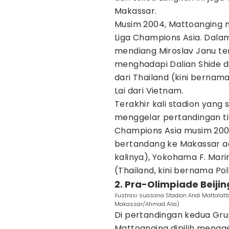
Makassar.
Musim 2004, Mattoanging 
Liga Champions Asia. Dalam
mendiang Miroslav Janu t
menghadapi Dalian Shide da
dari Thailand (kini bernam
Lai dari Vietnam.
Terakhir kali stadion yang
menggelar pertandingan tin
Champions Asia musim 2005
bertandang ke Makassar a
kalinya), Yokohama F. Mar
(Thailand, kini bernama Pol
2. Pra-Olimpiade Beiji
Ilustrasi suasana Stadion Andi Mattalat
Makassar/Ahmad Alia)
Di pertandingan kedua Grup
Mattoanging dipilih mengge