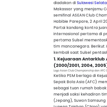
diadakan di
Sulawesi Selat
Makassar yang menjamu Co
semifinal ASEAN Club Champ
Habibie Parepare, 2 April 2
Partai kandang kontra juar
internasional pertama di pro
pertama Sulsel mementask
tim mancanegara. Berikut
kembali saat Sulsel pentas
1. Kejuaraan Antarklub
(2000/2001, 2004, 2005
Logo Asian Club Championship dan AFC 
Ketika PSM berlaga di Keju
Sepak Bola Asia (AFC) mem
sebagai tuan rumah babak 8
menjadi saksi kehadiran ti
(Jepang), Suwon Samsung 
Luneng Taishan (China) y