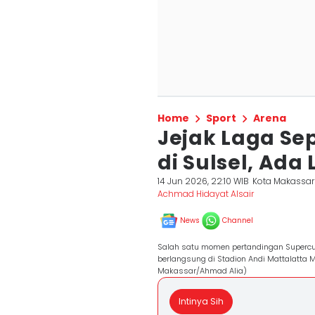
Home
Sport
Arena
Jejak Laga Sep
di Sulsel, Ada
14 Jun 2026, 22:10 WIB
Kota Makassar
Achmad Hidayat Alsair
News
Channel
Salah satu momen pertandingan Supercu
berlangsung di Stadion Andi Mattalatta 
Makassar/Ahmad Alia)
Intinya Sih