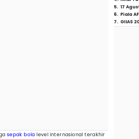
5
.
17 Agus
6
.
Piala A
7
.
GIIAS 2
ga
sepak bola
level internasional terakhir