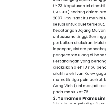
U-23. Keputusan ini diamb
(SUGBK) sedang dalam pros
2007. PSSI saat itu menilai
sesuai untuk duel tersebut.
Kedatangan Jajang Mulya
antusiasme tinggi. Seming
perbaikan dilakukan. Mulai 
lapangan, sistem pencahayaa
pengecatan ulang di bebera
Pertandingan yang berlangs
disaksikan oleh 13 ribu pe
dilatih oleh Ivan Kolev ga
memetik tiga poin berkat k
Cong Vinh (kini menjadi asi
pada menit ke-76.
3. Turnamen Pramusim 
Salah satu momen pertandingan Supercu