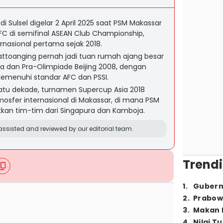
 di Sulsel digelar 2 April 2025 saat PSM Makassar
C di semifinal ASEAN Club Championship,
rnasional pertama sejak 2018.
attoanging pernah jadi tuan rumah ajang besar
ia dan Pra-Olimpiade Beijing 2008, dengan
memenuhi standar AFC dan PSSI.
satu dekade, turnamen Supercup Asia 2018
sfer internasional di Makassar, di mana PSM
kkan tim-tim dari Singapura dan Kamboja.
ssisted and reviewed by our editorial team.
Trendi
1
.
Gubern
2
.
Prabow
3
.
Makan B
4
.
Nilai T