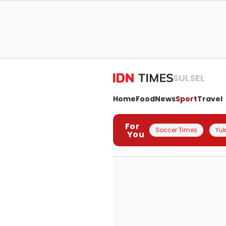
SULSEL
Home
Food
News
Sport
Travel
For
Soccer Times
Yuk 
You