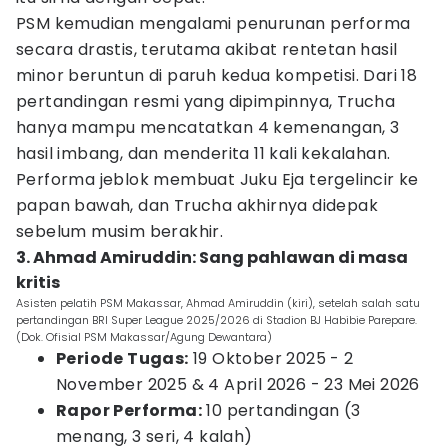
PSM kemudian mengalami penurunan performa
secara drastis, terutama akibat rentetan hasil
minor beruntun di paruh kedua kompetisi. Dari 18
pertandingan resmi yang dipimpinnya, Trucha
hanya mampu mencatatkan 4 kemenangan, 3
hasil imbang, dan menderita 11 kali kekalahan.
Performa jeblok membuat Juku Eja tergelincir ke
papan bawah, dan Trucha akhirnya didepak
sebelum musim berakhir.
3. Ahmad Amiruddin: Sang pahlawan di masa
kritis
Asisten pelatih PSM Makassar, Ahmad Amiruddin (kiri), setelah salah satu
pertandingan BRI Super League 2025/2026 di Stadion BJ Habibie Parepare.
(Dok. Ofisial PSM Makassar/Agung Dewantara)
Periode Tugas:
19 Oktober 2025 - 2
November 2025 & 4 April 2026 - 23 Mei 2026
Rapor Performa:
10 pertandingan (3
menang, 3 seri, 4 kalah)