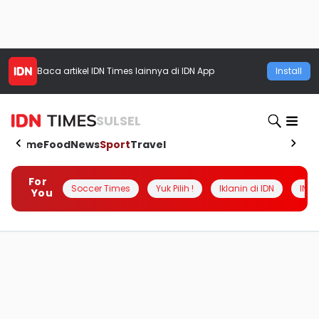
Baca artikel
IDN Times
lainnya di IDN App
Install
SULSEL
Home
Food
News
Sport
Travel
For
Soccer Times
Yuk Pilih !
Iklanin di IDN
INSI
You