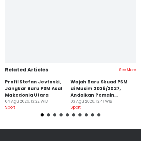
Related Articles
See More
Profil Stefan Jevtoski,
Wajah Baru Skuad PSM
D
Jangkar Baru PSM Asal
di Musim 2026/2027,
Z
Makedonia Utara
Andalkan Pemain
B
04 Agu 2026, 13:22 WIB
Balkan
03 Agu 2026, 12:41 WIB
B
26
Sport
Sport
Sp