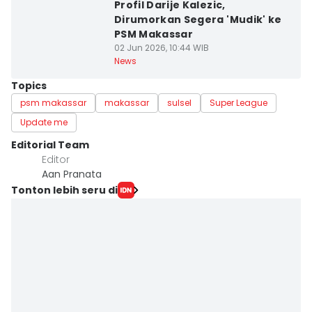
Profil Darije Kalezic,
Dirumorkan Segera 'Mudik' ke
PSM Makassar
02 Jun 2026, 10:44 WIB
News
Topics
psm makassar
makassar
sulsel
Super League
Update me
Editorial Team
Editor
Aan Pranata
Tonton lebih seru di