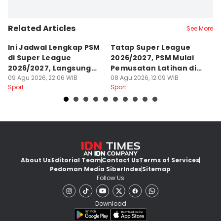
Related Articles
See More
Ini Jadwal Lengkap PSM
Tatap Super League
J
di Super League
2026/2027, PSM Mulai
L
2026/2027, Langsung
Pemusatan Latihan di
I
Sengit
09 Agu 2026, 22:06 WIB
Jogja
08 Agu 2026, 12:09 WIB
07
Sport
Sport
Sp
About Us
Editorial Team
Contact Us
Terms of Services
Pedoman Media Siber
Index
Sitemap
Follow Us
Download