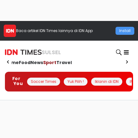
Baca artikel
IDN Times
lainnya di IDN App
Install
SULSEL
Home
Food
News
Sport
Travel
For
Soccer Times
Yuk Pilih !
Iklanin di IDN
INSI
You