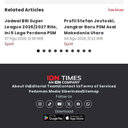
Related Articles
See More
Jadwal BRI Super
Profil Stefan Jevtoski,
W
League 2026/2027 Rilis,
Jangkar Baru PSM Asal
d
Ini 5 Laga Perdana PSM
Makedonia Utara
A
07 Agu 2026, 12:38 WIB
04 Agu 2026, 13:22 WIB
B
03
Sport
Sport
Sp
About Us
Editorial Team
Contact Us
Terms of Services
Pedoman Media Siber
Index
Sitemap
Follow Us
Download