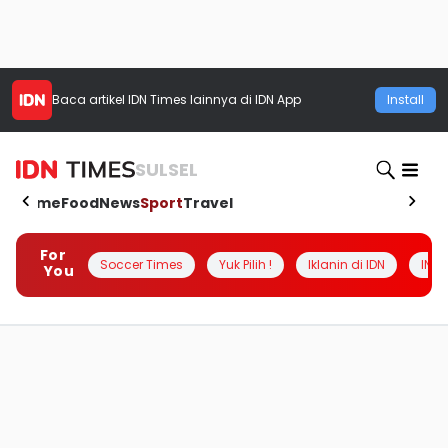
Baca artikel
IDN Times
lainnya di IDN App
Install
SULSEL
Home
Food
News
Sport
Travel
For
Soccer Times
Yuk Pilih !
Iklanin di IDN
INSI
You