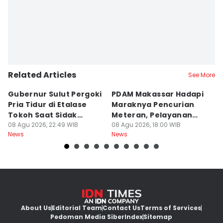
Related Articles
See More
Gubernur Sulut Pergoki
PDAM Makassar Hadapi
P
Pria Tidur di Etalase
Maraknya Pencurian
M
Tokoh Saat Sidak
Meteran, Pelayanan
A
Gedung
08 Agu 2026, 22:49 WIB
Ikut Terdampak
08 Agu 2026, 18:00 WIB
K
08
News
News
Ne
About Us
Editorial Team
Contact Us
Terms of Services
Pedoman Media Siber
Index
Sitemap