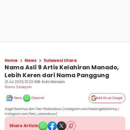
Home
News
Sulawesi Utara
Nama Asli 9 Artis Kelahiran Manado,
Lebih Keren dari Nama Panggung
21 Jul 2023, 10:23 WIB
Kota Manado
Raina Zaakiyah
News
Channel
Add Us on Google
Angel Karamoy dan Fero Walandouw (instagram.com/realangelkaramoy |
instagram.com/fero_walandouw)
Share Article