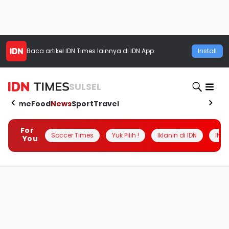
Baca artikel
IDN Times
lainnya di IDN App
Install
SULSEL
Home
Food
News
Sport
Travel
For
Soccer Times
Yuk Pilih !
Iklanin di IDN
INSI
You