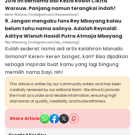
2016 ini bernama asli Kezia Roslin Cikita
Warouw. Panjang namun terangkai indah!
Kezia Warouw (instagram.com/keziawarouw)
9. Jangan mengaku fans Rey Mbayang kalau
belum tahu nama aslinya. Adalah Reynaldi
Aditya Wisnuh Hasidi Putra Atmaja Mbayang
Rey Mbayang (instagram.com/rey_mbayang)
Itulah sederet nama asli artis kelahiran Manado.
Gimana? Keren-keren banget, kan? Bisa dijadikan
sebagai inspirasi buat kamu yang lagi bingung
memilih nama bayi, nih!
This article is written by our community writers and has been
carefully reviewed by our editorial team. We strive to provide
the most accurate and reliable information, ensuring high
standards of quality, credibility, and trustworthiness.
Share Article