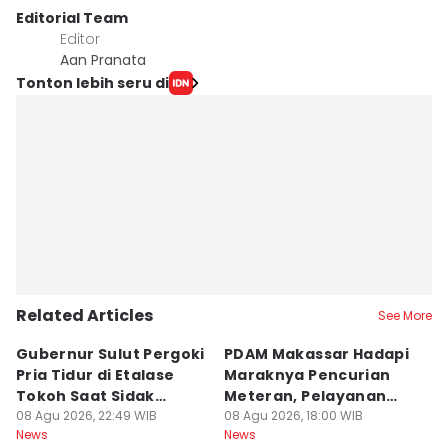
Editorial Team
Editor
Aan Pranata
Tonton lebih seru di
Related Articles
See More
Gubernur Sulut Pergoki
PDAM Makassar Hadapi
P
Pria Tidur di Etalase
Maraknya Pencurian
M
Tokoh Saat Sidak
Meteran, Pelayanan
A
Gedung
08 Agu 2026, 22:49 WIB
Ikut Terdampak
08 Agu 2026, 18:00 WIB
K
08
News
News
Ne