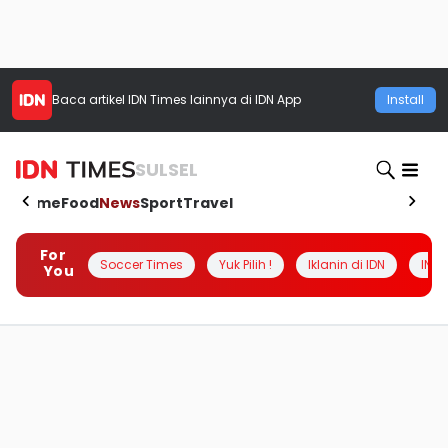
Baca artikel
IDN Times
lainnya di IDN App
Install
SULSEL
Home
Food
News
Sport
Travel
For
Soccer Times
Yuk Pilih !
Iklanin di IDN
INSI
You