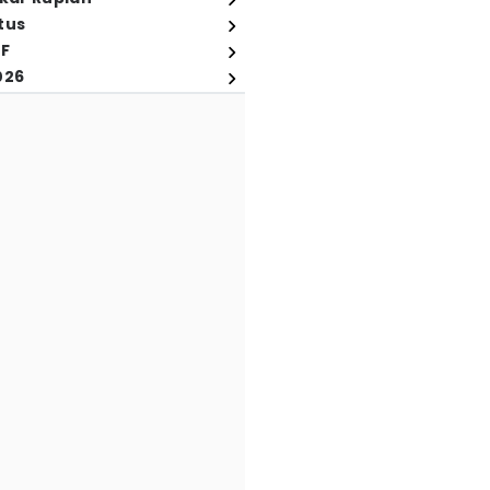
tus
FF
026