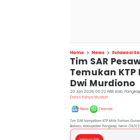
Home
News
Sulawesi Se
Tim SAR Pesaw
Temukan KTP 
Dwi Murdiono
20 Jan 2026, 00:22 WIB
Kab. Pangka
Darsil Yahya Mustari
News
Channel
Tim SAR tampilkan KTP Milik Farhan Gun
Balocci, Kabupaten Pangkep, Senin (19/1/
Intinya Sih