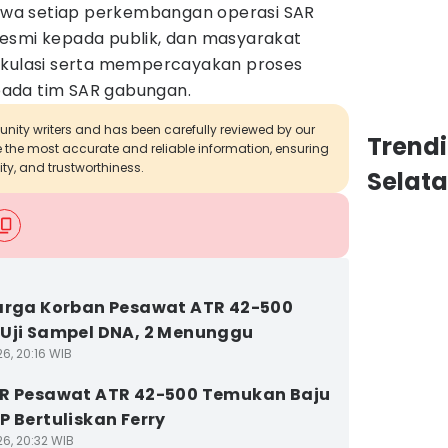
wa setiap perkembangan operasi SAR
esmi kepada publik, dan masyarakat
ekulasi serta mempercayakan proses
ada tim SAR gabungan.
munity writers and has been carefully reviewed by our
Trend
de the most accurate and reliable information, ensuring
ity, and trustworthiness.
Selat
arga Korban Pesawat ATR 42-500
Uji Sampel DNA, 2 Menunggu
6, 20:16 WIB
R Pesawat ATR 42-500 Temukan Baju
P Bertuliskan Ferry
26, 20:32 WIB