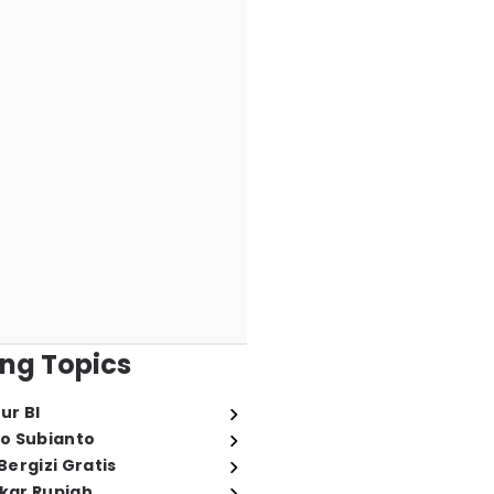
ng Topics
ur BI
o Subianto
ergizi Gratis
ukar Rupiah