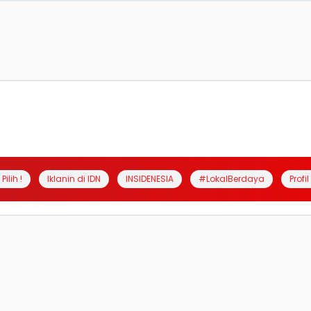
Pilih !
Iklanin di IDN
INSIDENESIA
#LokalBerdaya
Profi