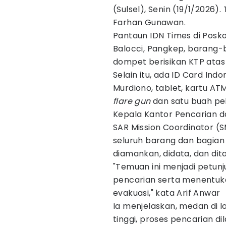
(Sulsel), Senin (19/1/2026)
Farhan Gunawan.
Pantaun IDN Times di Posk
Balocci, Pangkep, barang
dompet berisikan KTP ata
Selain itu, ada ID Card Indo
Murdiono, tablet, kartu ATM,
flare gun
dan satu buah pel
Kepala Kantor Pencarian d
SAR Mission Coordinator 
seluruh barang dan bagian
diamankan, didata, dan dita
"Temuan ini menjadi petun
pencarian serta menentuka
evakuasi," kata Arif Anwar
Ia menjelaskan, medan di l
tinggi, proses pencarian d