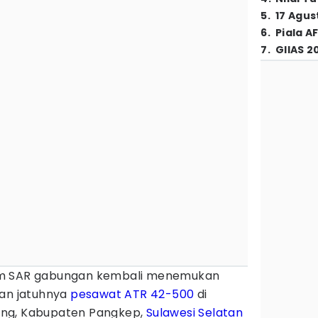
5
.
17 Agus
6
.
Piala A
7
.
GIIAS 2
m SAR gabungan kembali menemukan
ban jatuhnya
pesawat ATR 42-500
di
ung, Kabupaten Pangkep,
Sulawesi Selatan