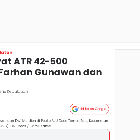
latan
at ATR 42-500
Farhan Gunawan dan
jene Kepulauan
Add Us on Google
awan dan Dwi Murdion di Posko AJU Desa Tompo Bulu, Kecamatan
2026) IDN Times / Darsil Yahya