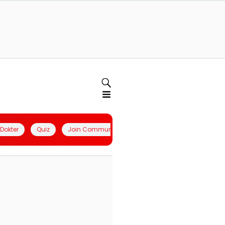
l Dokter
Quiz
Join Community