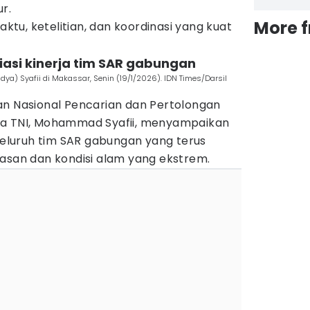
r.
More 
u, ketelitian, dan koordinasi yang kuat
asi kinerja tim SAR gabungan
ya) Syafii di Makassar, Senin (19/1/2026). IDN Times/Darsil
an Nasional Pencarian dan Pertolongan
ya TNI, Mohammad Syafii, menyampaikan
 seluruh tim SAR gabungan yang terus
tasan dan kondisi alam yang ekstrem.