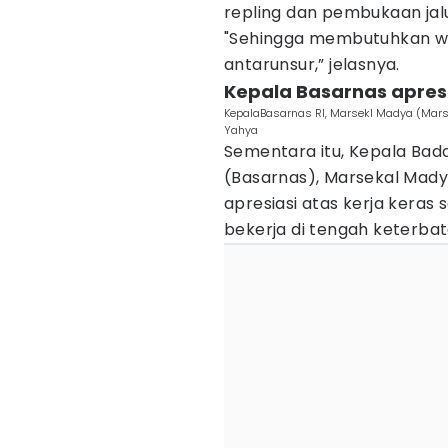
repling dan pembukaan jalu
"Sehingga membutuhkan wakt
antarunsur,” jelasnya.
Kepala Basarnas apresi
KepalaBasarnas RI, Marsekl Madya (Marsd
Yahya
Sementara itu, Kepala Bad
(Basarnas), Marsekal Mad
apresiasi atas kerja keras
bekerja di tengah keterba