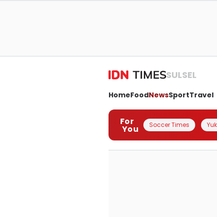
SULSEL
Home
Food
News
Sport
Travel
For
Soccer Times
Yuk 
You