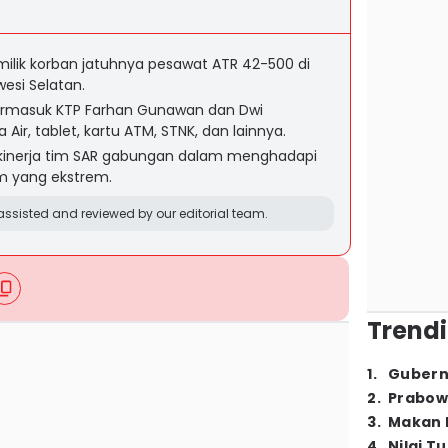
ilik korban jatuhnya pesawat ATR 42-500 di
esi Selatan.
ermasuk KTP Farhan Gunawan dan Dwi
 Air, tablet, kartu ATM, STNK, dan lainnya.
i kinerja tim SAR gabungan dalam menghadapi
m yang ekstrem.
ssisted and reviewed by our editorial team.
Trendi
1
.
Gubern
2
.
Prabow
3
.
Makan B
4
.
Nilai T