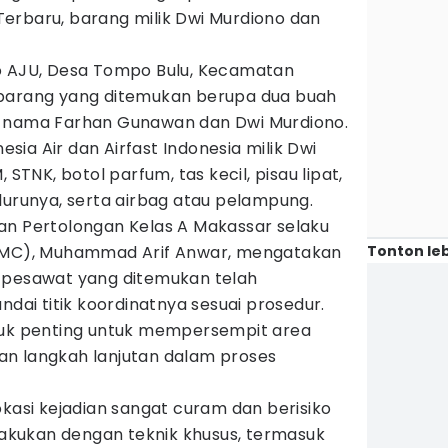
. Terbaru, barang milik Dwi Murdiono dan
o AJU, Desa Tompo Bulu, Kecamatan
-barang yang ditemukan berupa dua buah
s nama Farhan Gunawan dan Dwi Murdiono.
nesia Air dan Airfast Indonesia milik Dwi
 STNK, botol parfum, tas kecil, pisau lipat,
urunya, serta airbag atau pelampung.
an Pertolongan Kelas A Makassar selaku
Tonton leb
(SMC), Muhammad Arif Anwar, mengatakan
 pesawat yang ditemukan telah
ndai titik koordinatnya sesuai prosedur.
juk penting untuk mempersempit area
n langkah lanjutan dalam proses
okasi kejadian sangat curam dan berisiko
ilakukan dengan teknik khusus, termasuk