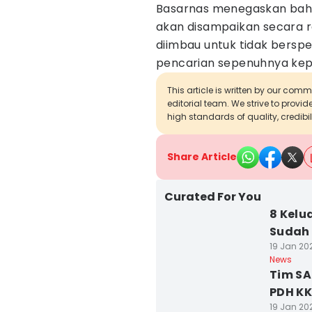
Basarnas menegaskan bah
akan disampaikan secara r
diimbau untuk tidak bersp
pencarian sepenuhnya kep
This article is written by our com
editorial team. We strive to provi
high standards of quality, credibil
Share Article
Curated For You
8 Kelu
Sudah 
19 Jan 202
News
Tim SA
PDH KK
19 Jan 20