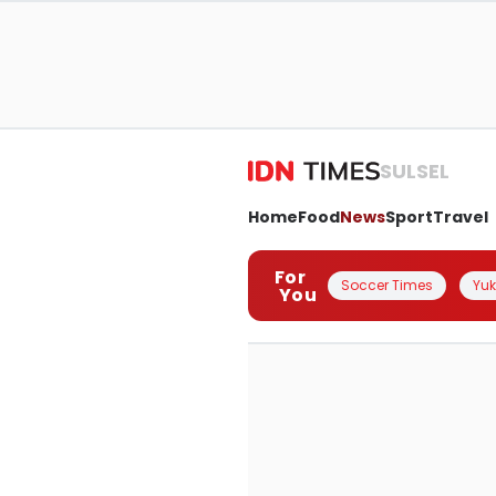
SULSEL
Home
Food
News
Sport
Travel
For
Soccer Times
Yuk 
You