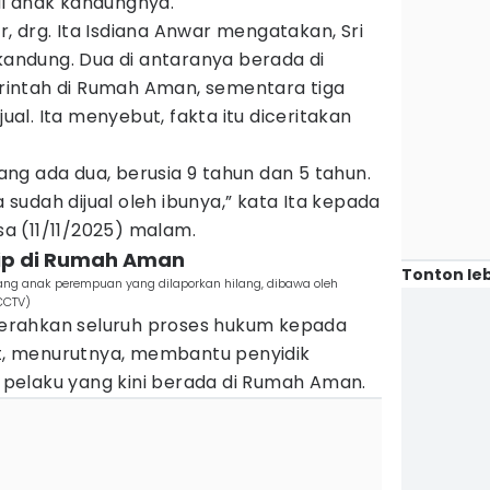
l anak kandungnya.
 drg. Ita Isdiana Anwar mengatakan, Sri
 kandung. Dua di antaranya berada di
intah di Rumah Aman, sementara tiga
jual. Ita menyebut, fakta itu diceritakan
ng ada dua, berusia 9 tahun dan 5 tahun.
a sudah dijual oleh ibunya,” kata Ita kepada
asa (11/11/2025) malam.
itip di Rumah Aman
Tonton leb
 anak perempuan yang dilaporkan hilang, dibawa oleh
CCTV)
rahkan seluruh proses hukum kepada
ot, menurutnya, membantu penyidik
pelaku yang kini berada di Rumah Aman.