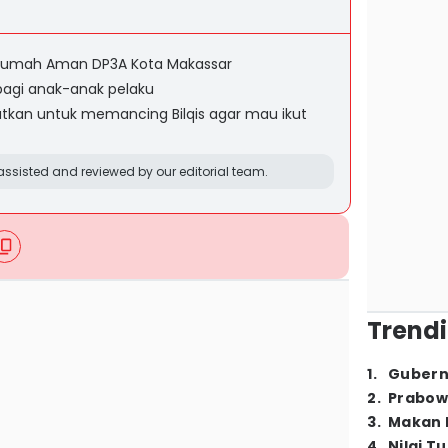
di Rumah Aman DP3A Kota Makassar
bagi anak-anak pelaku
tkan untuk memancing Bilqis agar mau ikut
ssisted and reviewed by our editorial team.
Trendi
1
.
Gubern
2
.
Prabow
3
.
Makan B
4
.
Nilai T