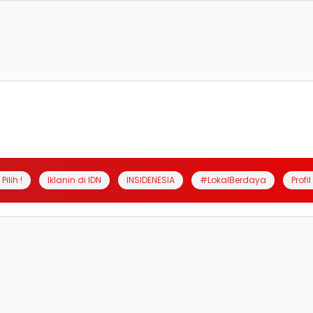
Pilih !
Iklanin di IDN
INSIDENESIA
#LokalBerdaya
Profi