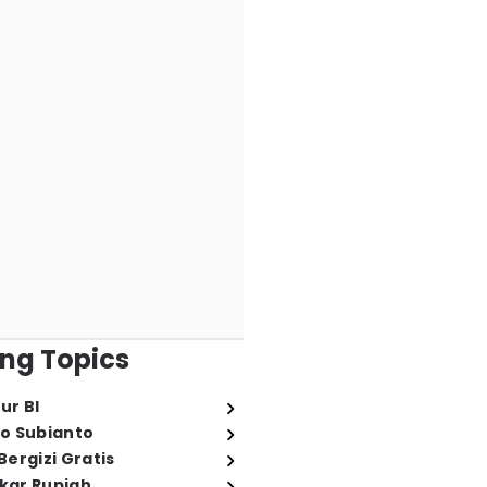
ng Topics
ur BI
o Subianto
ergizi Gratis
ukar Rupiah