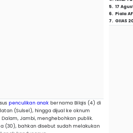
5
.
17 Agus
6
.
Piala A
7
.
GIIAS 2
sus
penculikan anak
bernama Bilqis (4) di
atan (Sulsel), hingga dijual ke oknum
k Dalam, Jambi, menghebohkan publik.
na (30), bahkan disebut sudah melakukan