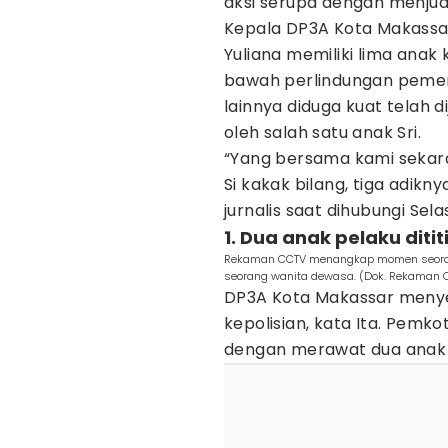
aksi serupa dengan menjua
Kepala DP3A Kota Makassar,
Yuliana memiliki lima anak
bawah perlindungan pemer
lainnya diduga kuat telah di
oleh salah satu anak Sri.
“Yang bersama kami sekara
Si kakak bilang, tiga adikny
jurnalis saat dihubungi Sel
1. Dua anak pelaku dit
Rekaman CCTV menangkap momen seorang
seorang wanita dewasa. (Dok. Rekaman 
DP3A Kota Makassar menye
kepolisian, kata Ita. Pemk
dengan merawat dua anak 