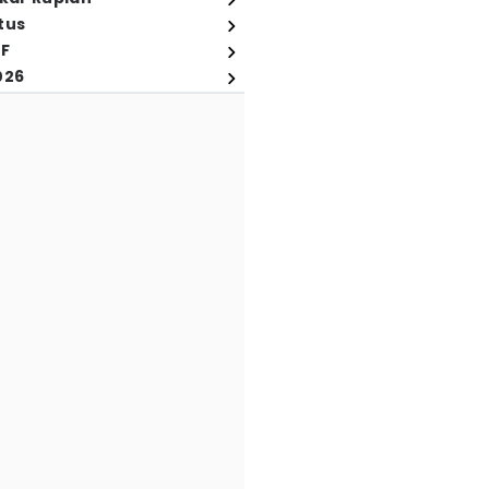
tus
FF
026