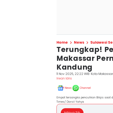
Home
News
Sulawesi Se
Terungkap! Pen
Makassar Pern
Kandung
11 Nov 2025, 22:22 WIB
Kota Makassa
Irwan Idris
News
Channel
Empat tersangka penculikan Bilqis saat d
Times/ Darsil Yahya
Intinya Sih