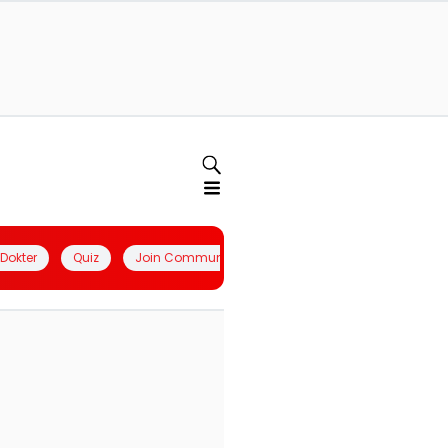
l Dokter
Quiz
Join Community