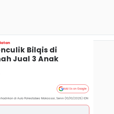
latan
culik Bilqis di
ah Jual 3 Anak
r
Add Us on Google
ihadirkan di Aula Polrestabes Makassar, Senin (10/10/2025) IDN