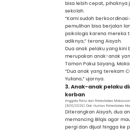
bisa lebih cepat, pihaknya
sekolah.
“Kami sudah berkoordinasi
pemulihan bisa berjalan lan
psikologis karena mereka t
adiknya,” terang Aisyah.
Dua anak pelaku yang kini
merupakan anak-anak yang 
Taman Pakui Sayang, Makass
“Dua anak yang terekam CC
Yuliana,” ujarnya.
3. Anak-anak pelaku 
korban
Anggota Polisi dari Polrestabes Makassa
(8/10/2025). Dok. Humas Polrestabes M
Diterangkan Aisyah, dua a
memancing Bilqis agar mau
pergi dan dijual hingga ke