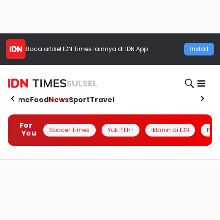
Baca artikel
IDN Times
lainnya di IDN App
Install
SULSEL
Home
Food
News
Sport
Travel
For
Soccer Times
Yuk Pilih !
Iklanin di IDN
INSI
You