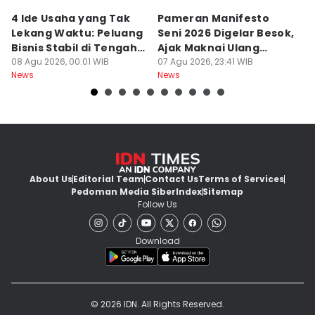
4 Ide Usaha yang Tak
Pameran Manifesto
S
Lekang Waktu: Peluang
Seni 2026 Digelar Besok,
I
Bisnis Stabil di Tengah
Ajak Maknai Ulang
d
Perubahan
08 Agu 2026, 00:01 WIB
Maritim
07 Agu 2026, 23:41 WIB
07
News
News
Ne
About Us
Editorial Team
Contact Us
Terms of Services
Pedoman Media Siber
Index
Sitemap
Follow Us
Download
© 2026 IDN. All Rights Reserved.