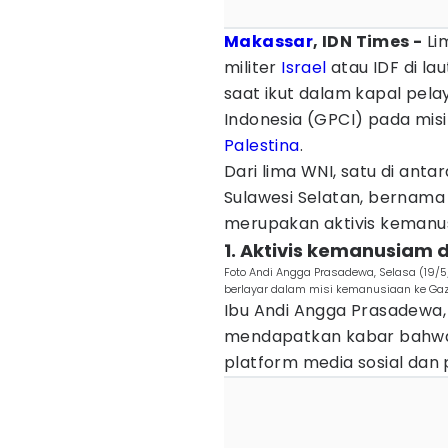
Makassar
, IDN Times -
Li
militer
Israel
atau IDF di la
saat ikut dalam kapal pel
Indonesia (GPCI) pada misi
Palestina
.
Dari lima WNI, satu di an
Sulawesi Selatan, bernama
merupakan aktivis kemanusia
1. Aktivis kemanusiam
Foto Andi Angga Prasadewa, Selasa (19/5/2
berlayar dalam misi kemanusiaan ke Gaza
Ibu Andi Angga Prasadewa,
mendapatkan kabar bahwa a
platform media sosial dan