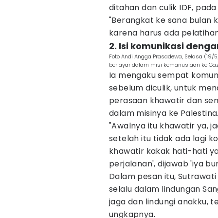
ditahan dan culik IDF, pada
"Berangkat ke sana bulan k
karena harus ada pelatihan
2. Isi komunikasi deng
Foto Andi Angga Prasadewa, Selasa (19/5/2
berlayar dalam misi kemanusiaan ke Gaza
Ia mengaku sempat komun
sebelum diculik, untuk me
perasaan khawatir dan sem
dalam misinya ke Palestina
"Awalnya itu khawatir ya, j
setelah itu tidak ada lagi 
khawatir kakak hati-hati ya
perjalanan', dijawab 'iya bun
Dalam pesan itu, Sutrawa
selalu dalam lindungan San
jaga dan lindungi anakku, t
ungkapnya.