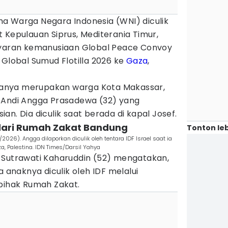
ma Warga Negara Indonesia (WNI) diculik
ut Kepulauan Siprus, Mediterania Timur,
ayaran kemanusiaan Global Peace Convoy
 Global Sumud Flotilla 2026 ke
Gaza
,
taranya merupakan warga Kota Makassar,
 Andi Angga Prasadewa (32) yang
n. Dia diculik saat berada di kapal Josef.
 dari Rumah Zakat Bandung
Tonton leb
026). Angga dilaporkan diculik oleh tentara IDF Israel saat ia
, Palestina. IDN Times/Darsil Yahya
 Sutrawati Kaharuddin (52) mengatakan,
naknya diculik oleh IDF melalui
 pihak Rumah Zakat.