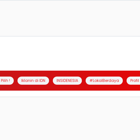
Pilih !
Iklanin di IDN
INSIDENESIA
#LokalBerdaya
Profi