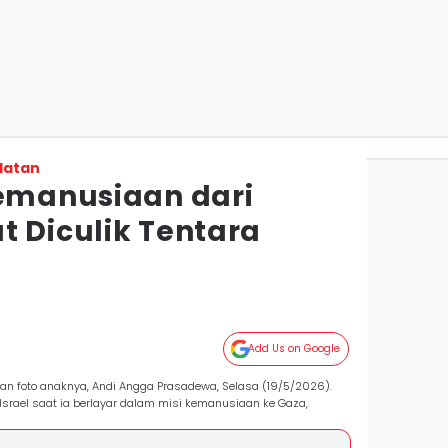
latan
Kemanusiaan dari
t Diculik Tentara
Add Us on Google
an foto anaknya, Andi Angga Prasadewa, Selasa (19/5/2026).
F Israel saat ia berlayar dalam misi kemanusiaan ke Gaza,