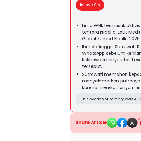
Intinya Sih
Lima WNI, termasuk aktivis
tentara Israel di Laut Me
Global Sumud Flotilla 202
Ibunda Angga, Sutrawati Ka
WhatsApp sebelum kehila
kekhawatirannya atas kes
tersebut.
Sutrawati memohon kepad
menyelamatkan putranya d
karena mereka hanya mem
This section summary was AI-a
Share Article