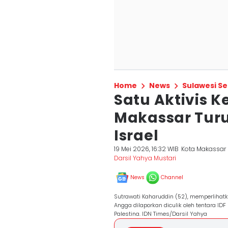
Home
News
Sulawesi Se
Satu Aktivis 
Makassar Turu
Israel
19 Mei 2026, 16:32 WIB
Kota Makassar
Darsil Yahya Mustari
News
Channel
Sutrawati Kaharuddin (52), memperlihatk
Angga dilaporkan diculik oleh tentara ID
Palestina. IDN Times/Darsil Yahya