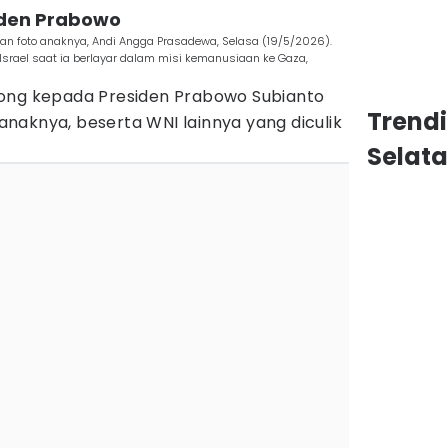
siden Prabowo
an foto anaknya, Andi Angga Prasadewa, Selasa (19/5/2026).
F Israel saat ia berlayar dalam misi kemanusiaan ke Gaza,
long kepada Presiden Prabowo Subianto
Trend
naknya, beserta WNI lainnya yang diculik
Selat