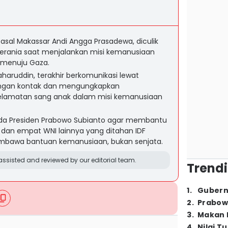
 asal Makassar Andi Angga Prasadewa, diculik
diterania saat menjalankan misi kemanusiaan
6 menuju Gaza.
haruddin, terakhir berkomunikasi lewat
ngan kontak dan mengungkapkan
elamatan sang anak dalam misi kemanusiaan
a Presiden Prabowo Subianto agar membantu
an empat WNI lainnya yang ditahan IDF
bawa bantuan kemanusiaan, bukan senjata.
ssisted and reviewed by our editorial team.
Trendi
1
.
Gubern
2
.
Prabow
3
.
Makan B
4
.
Nilai T