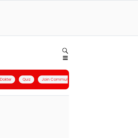
l Dokter
Quiz
Join Community