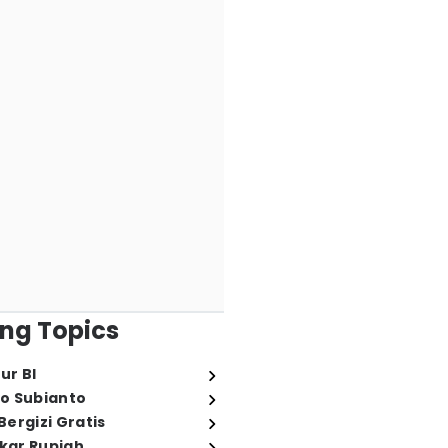
ng Topics
ur BI
o Subianto
ergizi Gratis
ukar Rupiah