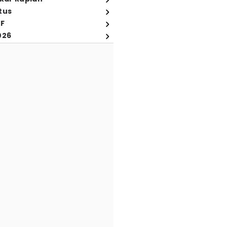
tus
FF
026