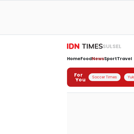
SULSEL
Home
Food
News
Sport
Travel
For
Soccer Times
Yuk 
You