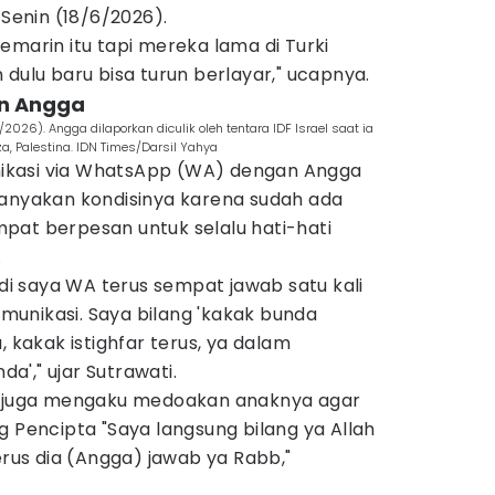
 Senin (18/6/2026).
emarin itu tapi mereka lama di Turki
 dulu baru bisa turun berlayar," ucapnya.
an Angga
026). Angga dilaporkan diculik oleh tentara IDF Israel saat ia
, Palestina. IDN Times/Darsil Yahya
ikasi via WhatsApp (WA) dengan Angga
nanyakan kondisinya karena sudah ada
pat berpesan untuk selalu hati-hati
.
adi saya WA terus sempat jawab satu kali
komunikasi. Saya bilang 'kakak bunda
, kakak istighfar terus, ya dalam
da'," ujar Sutrawati.
ti juga mengaku medoakan anaknya agar
g Pencipta "Saya langsung bilang ya Allah
erus dia (Angga) jawab ya Rabb,"