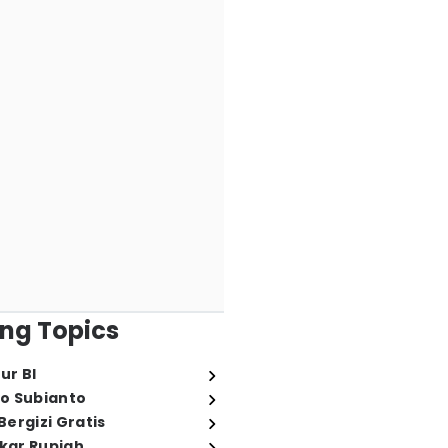
ng Topics
ur BI
o Subianto
ergizi Gratis
ukar Rupiah