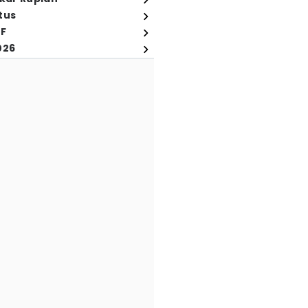
tus
FF
026