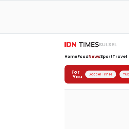
SULSEL
Home
Food
News
Sport
Travel
For
Soccer Times
Yuk 
You