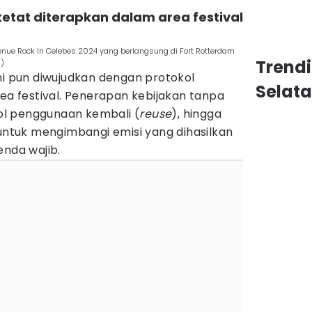
ketat diterapkan dalam area festival
nue Rock In Celebes 2024 yang berlangsung di Fort Rotterdam
Trend
s)
ni pun diwujudkan dengan protokol
Selat
rea festival. Penerapan kebijakan tanpa
okol penggunaan kembali (
reuse
), hingga
tuk mengimbangi emisi yang dihasilkan
enda wajib.