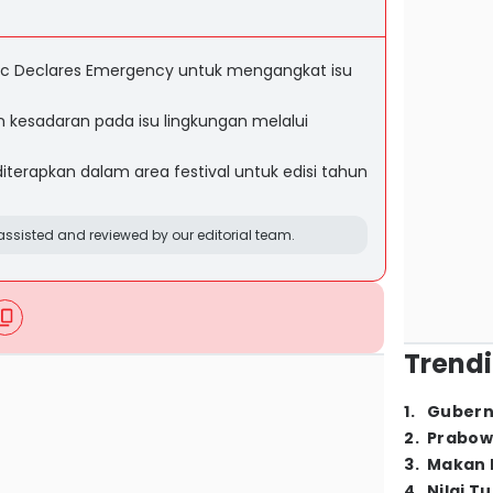
ic Declares Emergency untuk mengangkat isu
 kesadaran pada isu lingkungan melalui
diterapkan dalam area festival untuk edisi tahun
ssisted and reviewed by our editorial team.
Trendi
1
.
Gubern
2
.
Prabow
3
.
Makan B
4
.
Nilai T