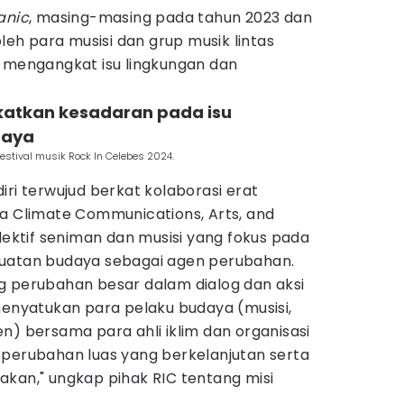
anic
, masing-masing pada tahun 2023 dan
oleh para musisi dan grup musik lintas
u mengangkat isu lingkungan dan
gkatkan kesadaran pada isu
daya
stival musik Rock In Celebes 2024.
iri terwujud berkat kolaborasi erat
ia Climate Communications, Arts, and
olektif seniman dan musisi yang fokus pada
 kekuatan budaya sebagai agen perubahan.
g perubahan besar dalam dialog dan aksi
menyatukan para pelaku budaya (musisi,
n) bersama para ahli iklim dan organisasi
 perubahan luas yang berkelanjutan serta
akan," ungkap pihak RIC tentang misi