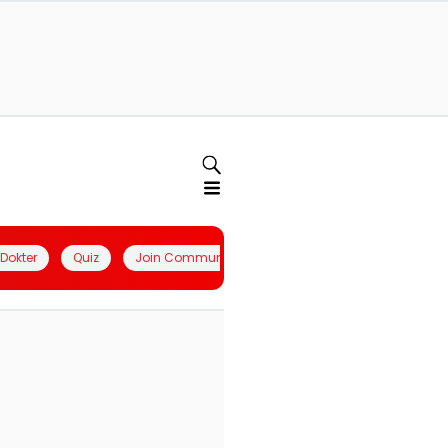
l Dokter
Quiz
Join Community