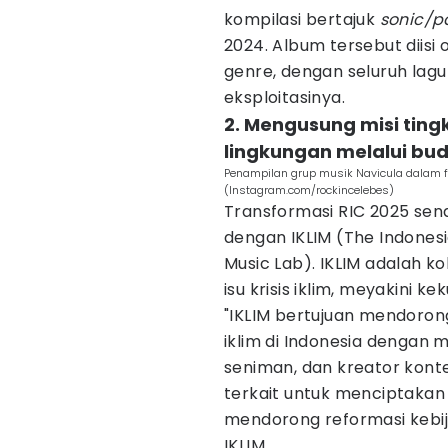
kompilasi bertajuk
sonic/p
2024. Album tersebut diisi 
genre, dengan seluruh lag
eksploitasinya.
2. Mengusung misi tin
lingkungan melalui bu
Penampilan grup musik Navicula dalam fe
(Instagram.com/rockincelebes)
Transformasi RIC 2025 send
dengan IKLIM (The Indones
Music Lab). IKLIM adalah k
isu krisis iklim, meyakini
"IKLIM bertujuan mendoron
iklim di Indonesia dengan 
seniman, dan kreator konte
terkait untuk menciptakan
mendorong reformasi kebij
IKLIM.