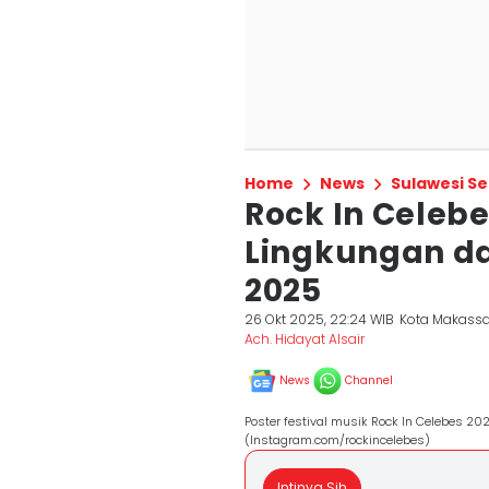
Home
News
Sulawesi Se
Rock In Celebe
Lingkungan dan
2025
26 Okt 2025, 22:24 WIB
Kota Makassa
Ach. Hidayat Alsair
News
Channel
Poster festival musik Rock In Celebes 2
(Instagram.com/rockincelebes)
Intinya Sih