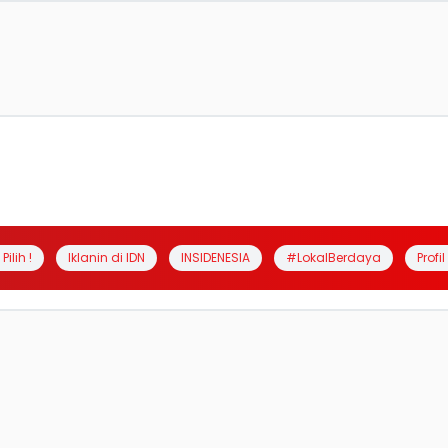
Pilih !
Iklanin di IDN
INSIDENESIA
#LokalBerdaya
Profi