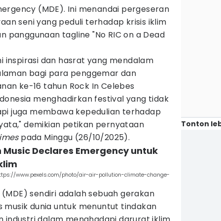
mergency (MDE). Ini menandai pergeseran
aan seni yang peduli terhadap krisis iklim
an panggunaan tagline "No RIC on a Dead
hi inspirasi dan hasrat yang mendalam
alaman bagi para penggemar dan
lanan ke-16 tahun Rock In Celebes
donesia menghadirkan festival yang tidak
api juga membawa kepedulian terhadap
Tonton leb
yata," demikian petikan pernyataan
Times
pada Minggu (26/10/2025).
n Music Declares Emergency untuk
klim
 https://www.pexels.com/photo/air-air-pollution-climate-change-
(MDE) sendiri adalah sebuah gerakan
 musik dunia untuk menuntut tindakan
n industri dalam menghadapi darurat iklim