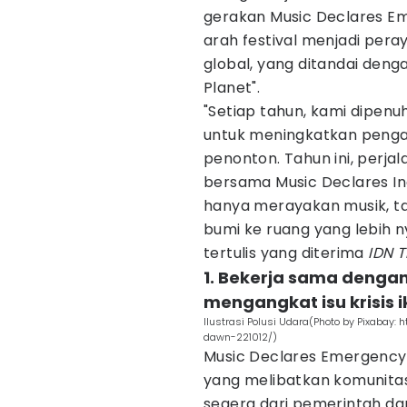
gerakan Music Declares E
arah festival menjadi peray
global, yang ditandai deng
Planet".
"Setiap tahun, kami dipenu
untuk meningkatkan peng
penonton. Tahun ini, perja
bersama Music Declares In
hanya merayakan musik, t
bumi ke ruang yang lebih n
tertulis yang diterima
IDN 
1. Bekerja sama denga
mengangkat isu krisis i
Ilustrasi Polusi Udara(Photo by Pixabay:
dawn-221012/)
Music Declares Emergency 
yang melibatkan komunitas
segera dari pemerintah da