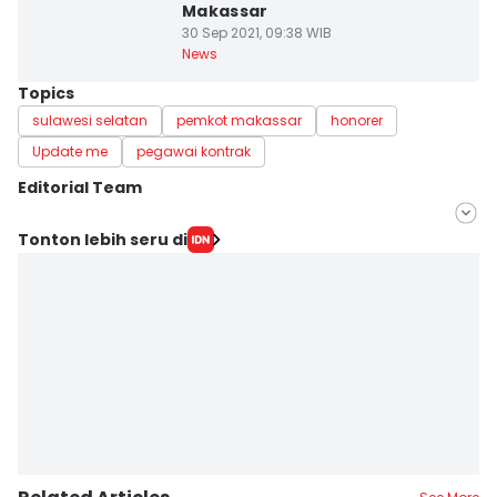
Makassar
30 Sep 2021, 09:38 WIB
News
Topics
sulawesi selatan
pemkot makassar
honorer
Update me
pegawai kontrak
Editorial Team
Editor
Tonton lebih seru di
Ashrawi Muin
Editor
Aan Pranata