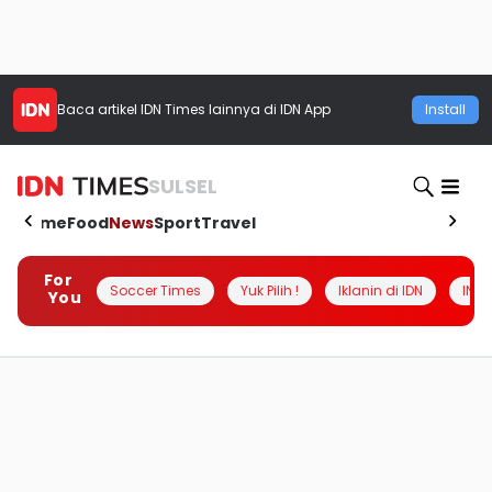
Baca artikel
IDN Times
lainnya di IDN App
Install
SULSEL
Home
Food
News
Sport
Travel
For
Soccer Times
Yuk Pilih !
Iklanin di IDN
INSI
You