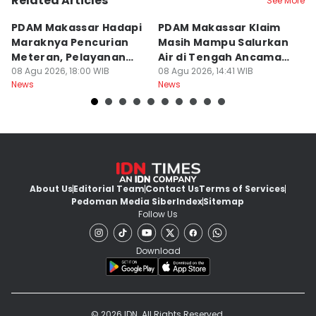
Related Articles
See More
PDAM Makassar Hadapi
PDAM Makassar Klaim
K
Maraknya Pencurian
Masih Mampu Salurkan
B
Meteran, Pelayanan
Air di Tengah Ancaman
K
Ikut Terdampak
08 Agu 2026, 18:00 WIB
Kekeringan
08 Agu 2026, 14:41 WIB
D
08
News
News
Ne
About Us
Editorial Team
Contact Us
Terms of Services
Pedoman Media Siber
Index
Sitemap
Follow Us
Download
© 2026 IDN. All Rights Reserved.