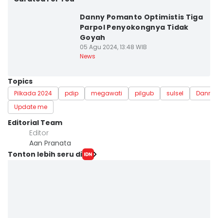
Danny Pomanto Optimistis Tiga
Parpol Penyokongnya Tidak
Goyah
05 Agu 2024, 13:48 WIB
News
Topics
Pilkada 2024
pdip
megawati
pilgub
sulsel
Danny
Update me
Editorial Team
Editor
Aan Pranata
Tonton lebih seru di