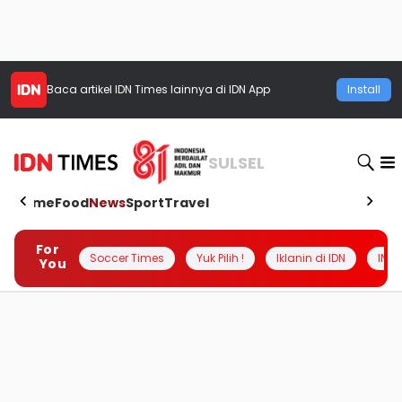
Baca artikel
IDN Times
lainnya di IDN App
Install
SULSEL
Home
Food
News
Sport
Travel
For
Soccer Times
Yuk Pilih !
Iklanin di IDN
INSI
You