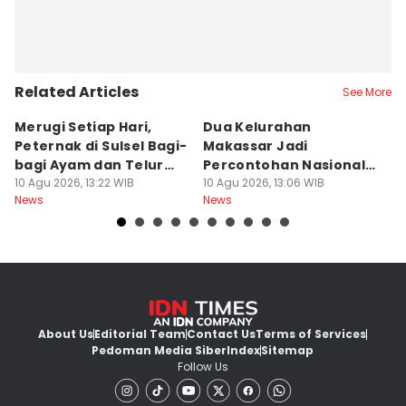
Related Articles
See More
Merugi Setiap Hari,
Dua Kelurahan
G
Peternak di Sulsel Bagi-
Makassar Jadi
M
bagi Ayam dan Telur
Percontohan Nasional
Ti
Gratis
10 Agu 2026, 13:22 WIB
Sadar HAM
10 Agu 2026, 13:06 WIB
10
News
News
Ne
About Us
Editorial Team
Contact Us
Terms of Services
Pedoman Media Siber
Index
Sitemap
Follow Us