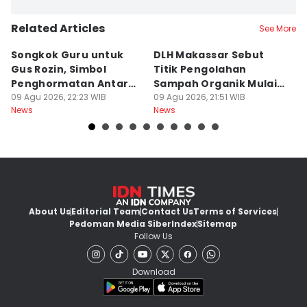
Related Articles
See More
Songkok Guru untuk
DLH Makassar Sebut
[
Gus Rozin, Simbol
Titik Pengolahan
M
Penghormatan Antar
Sampah Organik Mulai
P
Ulama
09 Agu 2026, 22:23 WIB
Bermunculan
09 Agu 2026, 21:51 WIB
P
09
News
News
Ne
About Us
Editorial Team
Contact Us
Terms of Services
Pedoman Media Siber
Index
Sitemap
Follow Us
Download