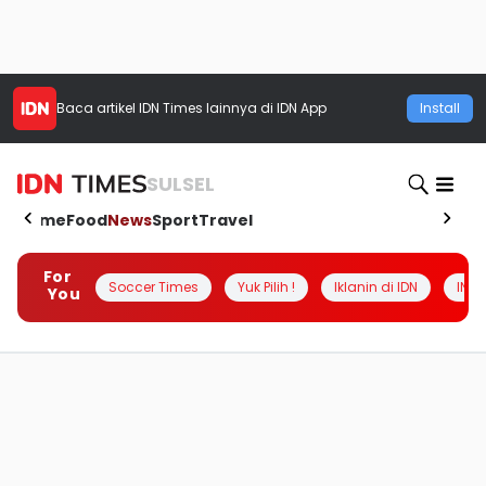
Baca artikel
IDN Times
lainnya di IDN App
Install
SULSEL
Home
Food
News
Sport
Travel
For
Soccer Times
Yuk Pilih !
Iklanin di IDN
INSI
You