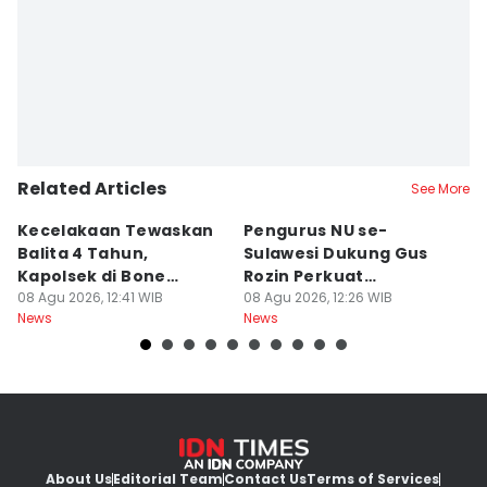
Related Articles
See More
Kecelakaan Tewaskan
Pengurus NU se-
K
Balita 4 Tahun,
Sulawesi Dukung Gus
I
Kapolsek di Bone
Rozin Perkuat
P
Diperiksa Propam
08 Agu 2026, 12:41 WIB
Pesantren dan
08 Agu 2026, 12:26 WIB
D
08
News
News
Ne
Kemandirian Jam'iyah
About Us
Editorial Team
Contact Us
Terms of Services