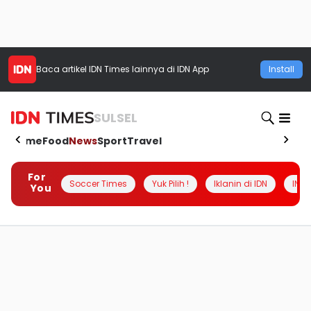
Baca artikel
IDN Times
lainnya di IDN App
Install
SULSEL
Home
Food
News
Sport
Travel
For
Soccer Times
Yuk Pilih !
Iklanin di IDN
INSI
You