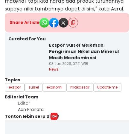
material, tapi kita harap ada produk turunannya
supaya nilai tambahnya dapat di sini," kata Asrul.
Share Article
Curated For You
Ekspor Sulsel Melemah,
Pengiriman Nikel dan Mineral
Masih Mendominasi
03 Jun 2026, 07:11 WIB
News
Topics
ekspor
sulsel
ekonomi
makassar
Update me
Editorial Team
Editor
Aan Pranata
Tonton lebih seru di