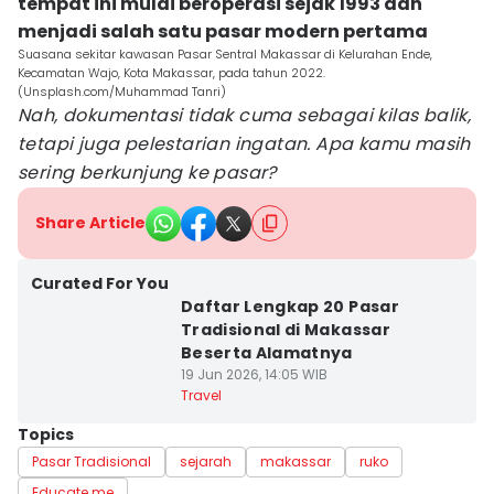
tempat ini mulai beroperasi sejak 1993 dan
menjadi salah satu pasar modern pertama
Suasana sekitar kawasan Pasar Sentral Makassar di Kelurahan Ende,
Kecamatan Wajo, Kota Makassar, pada tahun 2022.
(Unsplash.com/Muhammad Tanri)
Nah, dokumentasi tidak cuma sebagai kilas balik,
tetapi juga pelestarian ingatan. Apa kamu masih
sering berkunjung ke pasar?
Share Article
Curated For You
Daftar Lengkap 20 Pasar
Tradisional di Makassar
Beserta Alamatnya
19 Jun 2026, 14:05 WIB
Travel
Topics
Pasar Tradisional
sejarah
makassar
ruko
Educate me