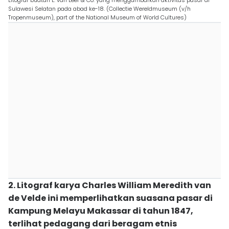
Litograf buatan L. van Leer & Co. yang menggambarkan aktivitas pasar di
Sulawesi Selatan pada abad ke-18. (Collectie Wereldmuseum (v/h
Tropenmuseum), part of the National Museum of World Cultures)
2. Litograf karya Charles William Meredith van
de Velde ini memperlihatkan suasana pasar di
Kampung Melayu Makassar di tahun 1847,
terlihat pedagang dari beragam etnis