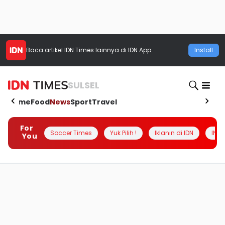
Baca artikel
IDN Times
lainnya di IDN App
Install
SULSEL
Home
Food
News
Sport
Travel
For
Soccer Times
Yuk Pilih !
Iklanin di IDN
INSI
You