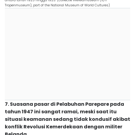
antara tahun 1923 hingga 1925. (Collectie Wereldmuseum (v/h
Tropenmuseum), part of the National Museum of World Cultures)
7. Suasana pasar di Pelabuhan Parepare pada
tahun 1947 ini sangat ramai, meski saat itu
situasi keamanan sedang tidak kondusif akibat
konflik Revolusi Kemerdekaan dengan militer
Belanda