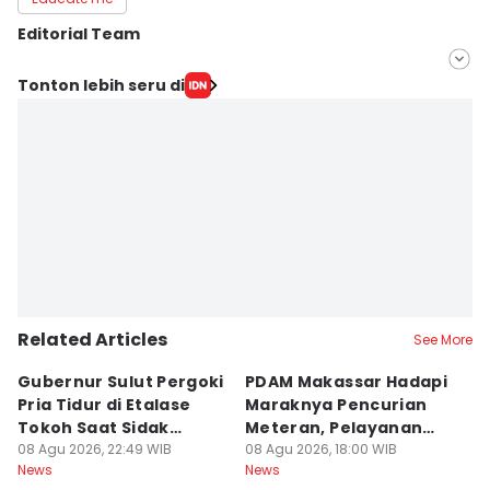
Editorial Team
Editor
Tonton lebih seru di
Irwan Idris
Editor
Ach. Hidayat Alsair
Related Articles
See More
Gubernur Sulut Pergoki
PDAM Makassar Hadapi
P
Pria Tidur di Etalase
Maraknya Pencurian
M
Tokoh Saat Sidak
Meteran, Pelayanan
A
Gedung
08 Agu 2026, 22:49 WIB
Ikut Terdampak
08 Agu 2026, 18:00 WIB
K
08
News
News
Ne