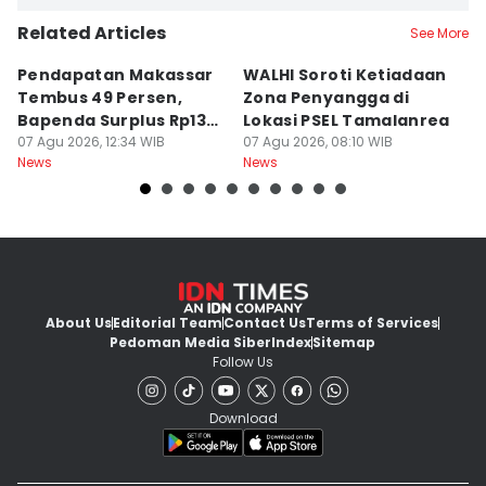
Related Articles
See More
Pendapatan Makassar
WALHI Soroti Ketiadaan
B
Tembus 49 Persen,
Zona Penyangga di
Mo
Bapenda Surplus Rp130
Lokasi PSEL Tamalanrea
d
Miliar
07 Agu 2026, 12:34 WIB
07 Agu 2026, 08:10 WIB
07
News
News
Ne
About Us
Editorial Team
Contact Us
Terms of Services
Pedoman Media Siber
Index
Sitemap
Follow Us
Download