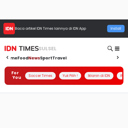
Baca artikel
IDN Times
lainnya di IDN App
Install
SULSEL
Home
Food
News
Sport
Travel
For
Soccer Times
Yuk Pilih !
Iklanin di IDN
INSI
You