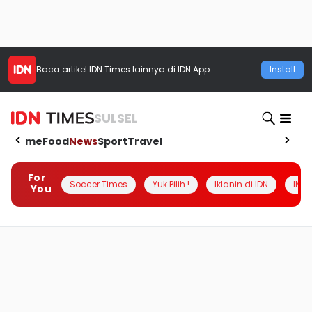
Baca artikel
IDN Times
lainnya di IDN App
Install
SULSEL
Home
Food
News
Sport
Travel
For
Soccer Times
Yuk Pilih !
Iklanin di IDN
INSI
You