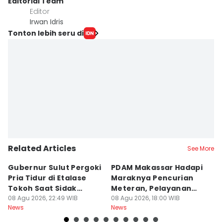
Editorial Team
Editor
Irwan Idris
Tonton lebih seru di
Related Articles
See More
Gubernur Sulut Pergoki
PDAM Makassar Hadapi
P
Pria Tidur di Etalase
Maraknya Pencurian
M
Tokoh Saat Sidak
Meteran, Pelayanan
A
Gedung
08 Agu 2026, 22:49 WIB
Ikut Terdampak
08 Agu 2026, 18:00 WIB
K
08
News
News
Ne