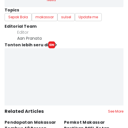
Topics
Sepak Bola
makassar
sulsel
Update me
Editorial Team
Editor
Aan Pranata
Tonton lebih seru di
Related Articles
See More
Pendapatan Makassar
Pemkot Makassar
W