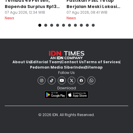
Tembus 49 Persen,
Pastikan PSEL Tetap
Z
Bapenda Surplus Rp130
Berjalan Meski Lokasi
L
Miliar
07 Agu 2026, 12:34 WIB
Belum Final
07 Agu 2026, 08:41 WIB
07
News
News
Ne
About Us
Editorial Team
Contact Us
Terms of Services
Pedoman Media Siber
Index
Sitemap
Follow Us
Download
© 2026 IDN. All Rights Reserved.