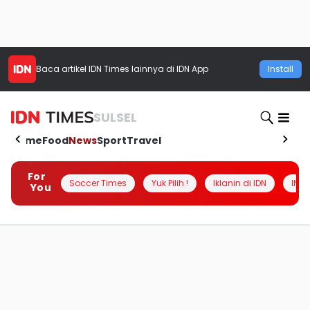
Baca artikel
IDN Times
lainnya di IDN App
Install
SULSEL
Home
Food
News
Sport
Travel
For
Soccer Times
Yuk Pilih !
Iklanin di IDN
INSI
You