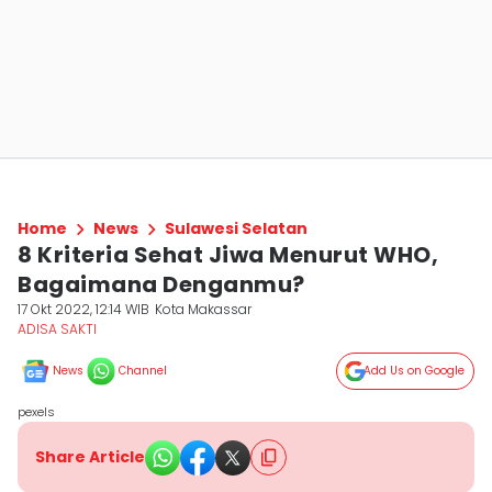
Home
News
Sulawesi Selatan
8 Kriteria Sehat Jiwa Menurut WHO,
Bagaimana Denganmu?
17 Okt 2022, 12:14 WIB
Kota Makassar
ADISA SAKTI
News
Channel
Add Us on Google
pexels
Share Article