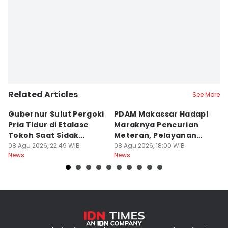
Related Articles
See More
Gubernur Sulut Pergoki
PDAM Makassar Hadapi
P
Pria Tidur di Etalase
Maraknya Pencurian
M
Tokoh Saat Sidak
Meteran, Pelayanan
A
Gedung
08 Agu 2026, 22:49 WIB
Ikut Terdampak
08 Agu 2026, 18:00 WIB
K
08
News
News
Ne