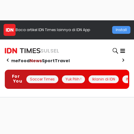
Baca artikel
IDN Times
lainnya di IDN App
Install
SULSEL
Home
Food
News
Sport
Travel
For
Soccer Times
Yuk Pilih !
Iklanin di IDN
INSI
You