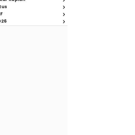
tus
FF
026