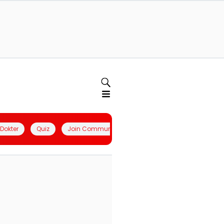
l Dokter
Quiz
Join Community