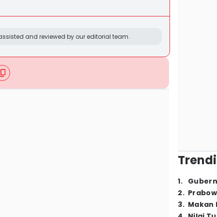
ssisted and reviewed by our editorial team.
Trendi
1
.
Gubern
2
.
Prabow
3
.
Makan B
4
.
Nilai T