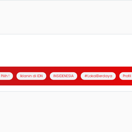
Pilih !
Iklanin di IDN
INSIDENESIA
#LokalBerdaya
Profi