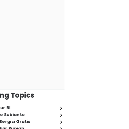
ng Topics
ur BI
o Subianto
ergizi Gratis
ukar Rupiah