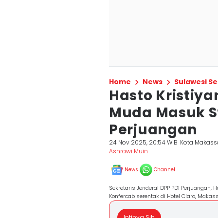
Home
News
Sulawesi Se
Hasto Kristiy
Muda Masuk St
Perjuangan
24 Nov 2025, 20:54 WIB
Kota Makass
Ashrawi Muin
News
Channel
Sekretaris Jenderal DPP PDI Perjuangan,
Konfercab serentak di Hotel Claro, Makas
Intinya Sih