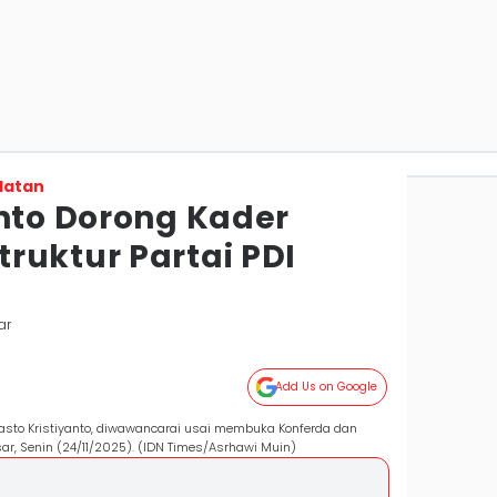
latan
anto Dorong Kader
ruktur Partai PDI
ar
Add Us on Google
 Hasto Kristiyanto, diwawancarai usai membuka Konferda dan
sar, Senin (24/11/2025). (IDN Times/Asrhawi Muin)