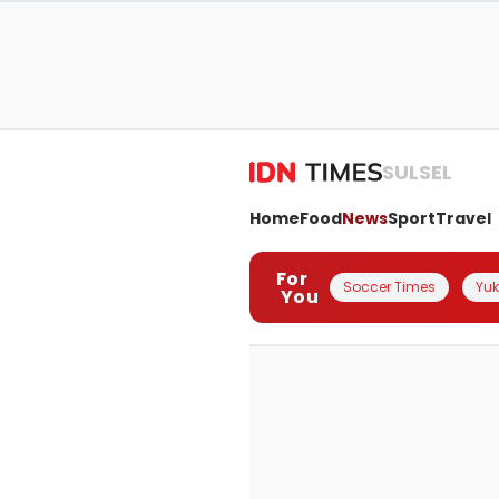
SULSEL
Home
Food
News
Sport
Travel
For
Soccer Times
Yuk 
You