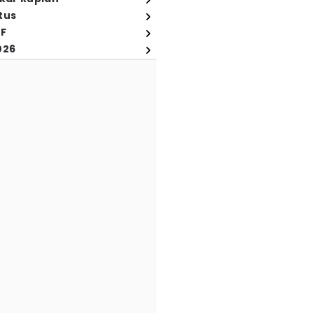
tus
FF
026