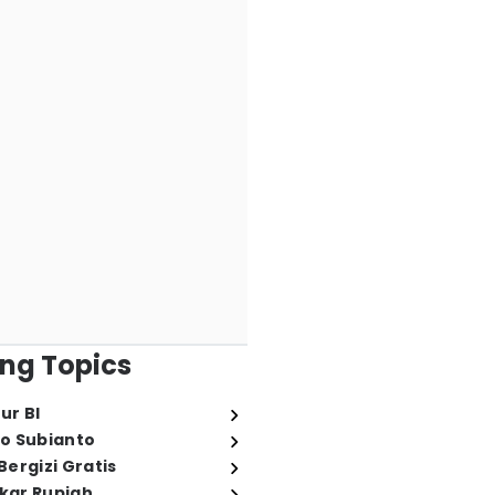
ng Topics
ur BI
o Subianto
ergizi Gratis
ukar Rupiah