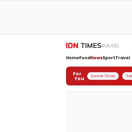
SULSEL
Home
Food
News
Sport
Travel
For
Soccer Times
Yuk 
You