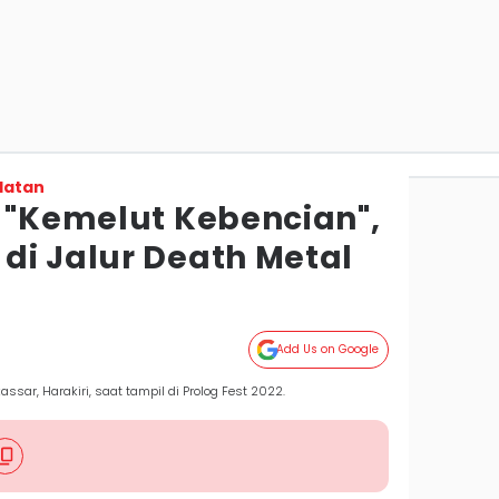
latan
s "Kemelut Kebencian",
di Jalur Death Metal
Add Us on Google
sar, Harakiri, saat tampil di Prolog Fest 2022.