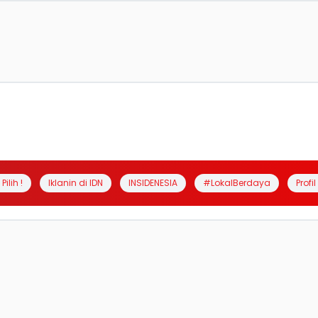
Pilih !
Iklanin di IDN
INSIDENESIA
#LokalBerdaya
Profi