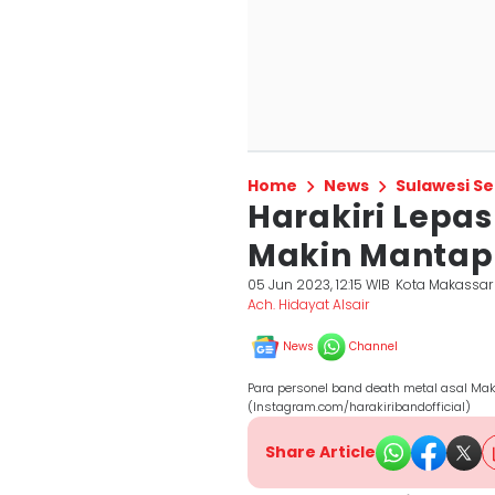
Home
News
Sulawesi Se
Harakiri Lepa
Makin Mantap 
05 Jun 2023, 12:15 WIB
Kota Makassar
Ach. Hidayat Alsair
News
Channel
Para personel band death metal asal Makas
(Instagram.com/harakiribandofficial)
Share Article