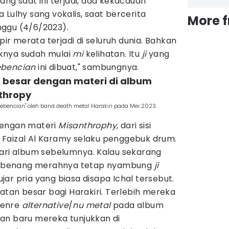
ang saat ini terjadi, ada kekacauan
 Lulhy sang vokalis, saat bercerita
More 
ggu (4/6/2023).
mpir merata terjadi di seluruh dunia. Bahkan
iaknya sudah mulai
mi
kelihatan. Itu
ji
yang
ebencian
ini dibuat," sambungnya.
 besar dengan materi di album
thropy
bencian" oleh band death metal Harakiri pada Mei 2023.
dengan materi
Misanthrophy
, dari sisi
eh Faizal Al Karamy selaku penggebuk drum.
dari album sebelumnya. Kalau sekarang
i benang merahnya tetap nyambung
ji
ar pria yang biasa disapa Ichal tersebut.
patan besar bagi Harakiri. Terlebih mereka
genre
alternative
/
nu metal
pada album
an baru mereka tunjukkan di