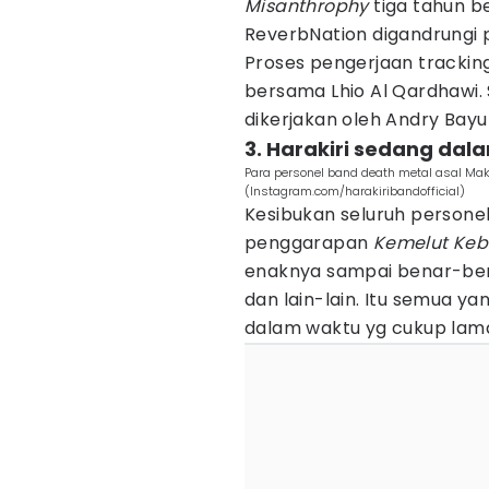
Misanthrophy
tiga tahun b
ReverbNation digandrungi 
Proses pengerjaan tracking
bersama Lhio Al Qardhawi. 
dikerjakan oleh Andry Bayu
3. Harakiri sedang da
Para personel band death metal asal Makas
(Instagram.com/harakiribandofficial)
Kesibukan seluruh personel 
penggarapan
Kemelut Keb
enaknya sampai benar-ben
dan lain-lain. Itu semua yan
dalam waktu yg cukup lama,