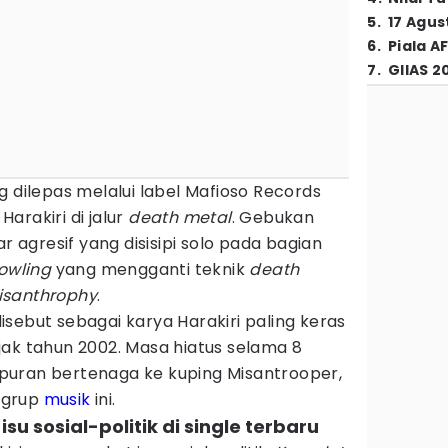
5
.
17 Agus
6
.
Piala A
7
.
GIIAS 2
g dilepas melalui label Mafioso Records
arakiri di jalur
death metal
. Gebukan
tar agresif yang disisipi solo pada bagian
owling
yang mengganti teknik
death
isanthrophy
.
isebut sebagai karya Harakiri paling keras
jak tahun 2002. Masa hiatus selama 8
puran bertenaga ke kuping Misantrooper,
 grup
musik
ini.
su sosial-politik di single terbaru