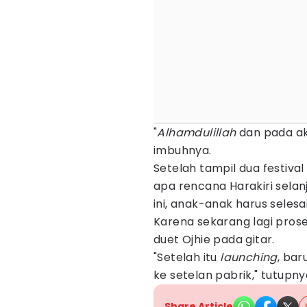
"
Alhamdulillah
dan pada ak
imbuhnya.
Setelah tampil dua festiva
apa rencana Harakiri sela
ini, anak-anak harus seles
Karena sekarang lagi prose
duet Ojhie pada gitar.
"Setelah itu
launching
, bar
ke setelan pabrik," tutupn
Share Article