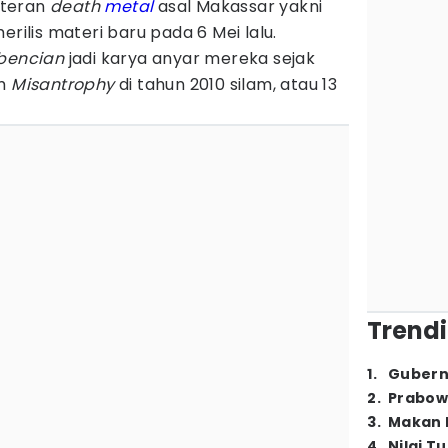
teran
death
metal
asal Makassar yakni
erilis materi baru pada 6 Mei lalu.
bencian
jadi karya anyar mereka sejak
um
Misantrophy
di tahun 2010 silam, atau 13
Trendi
1
.
Gubern
2
.
Prabow
3
.
Makan B
4
.
Nilai T