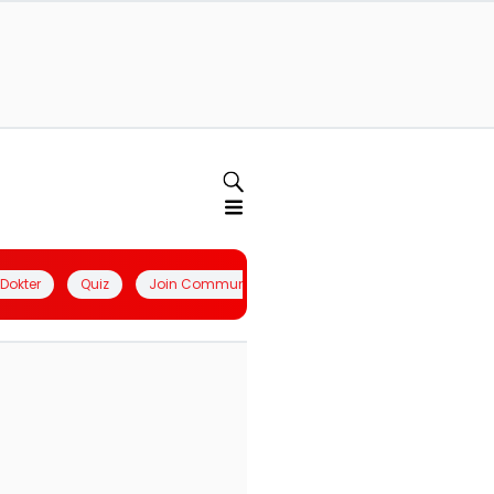
l Dokter
Quiz
Join Community