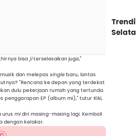
Trend
Selat
hirnya bisa
ji
terselesaikan juga,"
l musik dan melepas
single
baru, lantas
njutnya? "Rencana ke depan yang terdekat
aikan dulu pekerjaan rumah yang tertunda.
s penggarapan EP (album mi)," tutur Kiki,
u urus
mi
diri masing-masing lagi. Kembali
ya dengan kelakar.