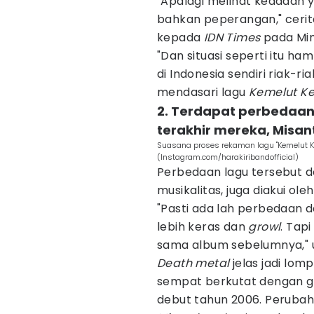
"Apalagi melihat keadaan y
bahkan peperangan," cerita
kepada
IDN Times
pada Min
"Dan situasi seperti itu ha
di Indonesia sendiri riak-r
mendasari lagu
Kemelut K
2. Terdapat perbedaan
terakhir mereka, Misan
Suasana proses rekaman lagu "Kemelut Ke
(Instagram.com/harakiribandofficial)
Perbedaan lagu tersebut 
musikalitas, juga diakui ol
"Pasti ada lah perbedaan 
lebih keras dan
growl
. Tap
sama album sebelumnya," uj
Death metal
jelas jadi lom
sempat berkutat dengan 
debut tahun 2006. Perubah