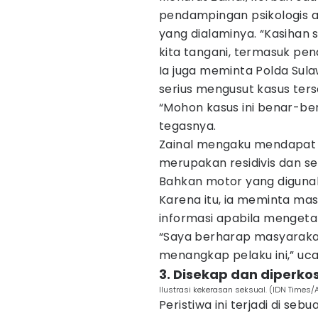
pendampingan psikologis a
yang dialaminya. “Kasihan s
kita tangani, termasuk pen
Ia juga meminta Polda Sul
serius mengusut kasus ters
“Mohon kasus ini benar-ben
tegasnya.
Zainal mengaku mendapat 
merupakan residivis dan s
Bahkan motor yang digunaka
Karena itu, ia meminta m
informasi apabila mengeta
“Saya berharap masyaraka
menangkap pelaku ini,” uc
3. Disekap dan diperkos
Ilustrasi kekerasan seksual. (IDN Times/
Peristiwa ini terjadi di se