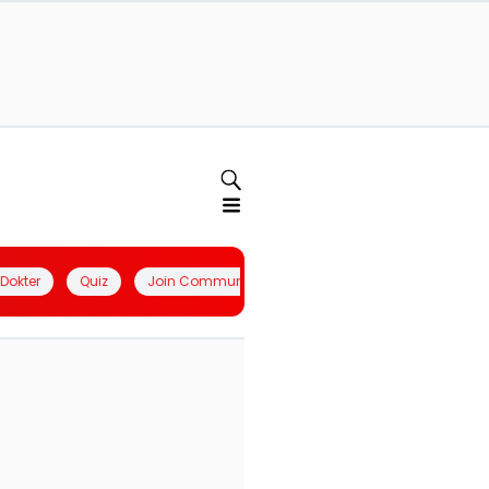
l Dokter
Quiz
Join Community