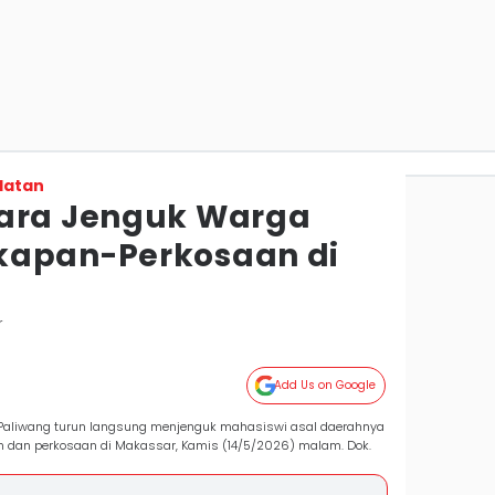
latan
tara Jenguk Warga
kapan-Perkosaan di
r
Add Us on Google
in Paliwang turun langsung menjenguk mahasiswi asal daerahnya
 dan perkosaan di Makassar, Kamis (14/5/2026) malam. Dok.