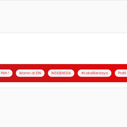
Pilih !
Iklanin di IDN
INSIDENESIA
#LokalBerdaya
Profi