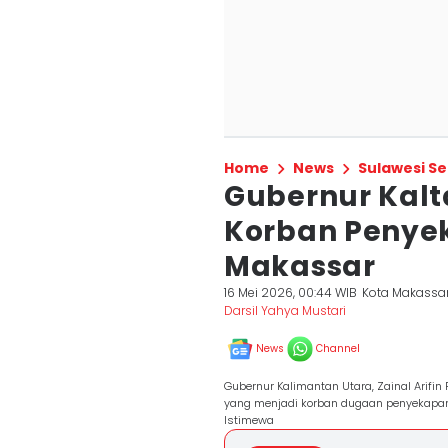
Home
News
Sulawesi Se
Gubernur Kal
Korban Penye
Makassar
16 Mei 2026, 00:44 WIB
Kota Makassa
Darsil Yahya Mustari
News
Channel
Gubernur Kalimantan Utara, Zainal Arif
yang menjadi korban dugaan penyekapan
Istimewa