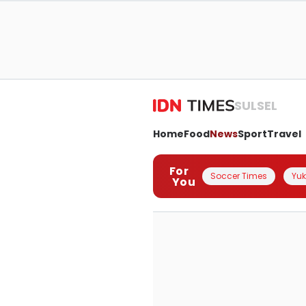
SULSEL
Home
Food
News
Sport
Travel
For
Soccer Times
Yuk 
You