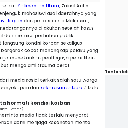
bernur
Kalimantan Utara
, Zainal Arifin
enjenguk mahasiswi asal daerahnya yang
nyekapan
dan perkosaan di Makassar,
Kedatangannya dilakukan setelah kasus
ial dan memicu perhatian publik.
t langsung kondisi korban sekaligus
n bergerak cepat menangkap pelaku yang
Ia juga menekankan pentingnya pemulihan
sebut mengalami trauma berat
Tonton leb
ari media sosial terkait salah satu warga
n penyekapan dan
kekerasan seksual
,” kata
nta hormati kondisi korban
Aditya Pratama)
meminta media tidak terlalu menyoroti
korban demi menjaga kesehatan mental