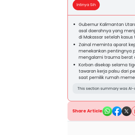
Intinya Sih
Gubernur Kalimantan Utara
asal daerahnya yang men
di Makassar setelah kasus t
Zainal meminta aparat ke
menekankan pentingnya pe
mengalami trauma berat ak
Korban disekap selama tig
tawaran kerja palsu dari pe
saat pemilik rumah memer
This section summary was AI-a
Share Article