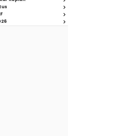
tus
FF
026