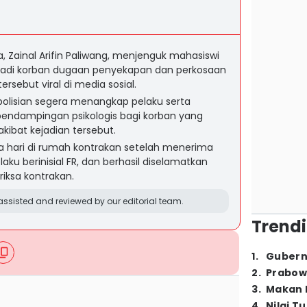
, Zainal Arifin Paliwang, menjenguk mahasiswi
jadi korban dugaan penyekapan dan perkosaan
ersebut viral di media sosial.
polisian segera menangkap pelaku serta
ndampingan psikologis bagi korban yang
ibat kejadian tersebut.
a hari di rumah kontrakan setelah menerima
laku berinisial FR, dan berhasil diselamatkan
iksa kontrakan.
ssisted and reviewed by our editorial team.
Trendi
1
.
Gubern
2
.
Prabow
3
.
Makan B
4
.
Nilai T