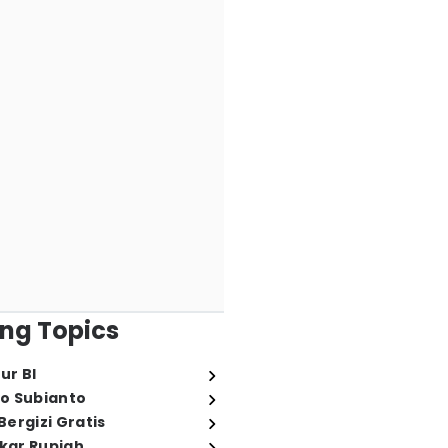
ng Topics
ur BI
o Subianto
ergizi Gratis
ukar Rupiah