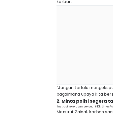
korban.
“Jangan terlalu mengekspos
bagaimana upaya kita ber
2. Minta polisi segera 
Ilustrasi kekerasan seksual (IDN times/
Menurut Zainal, korban sa