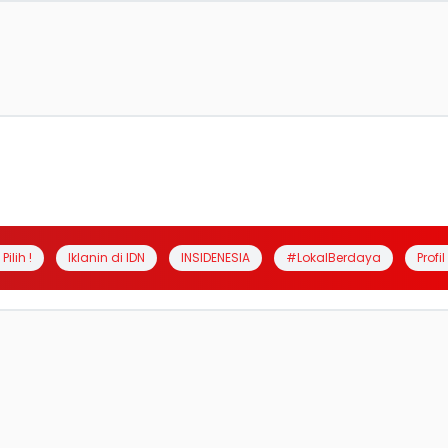
Pilih !
Iklanin di IDN
INSIDENESIA
#LokalBerdaya
Profi