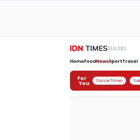
SULSEL
Home
Food
News
Sport
Travel
For
Soccer Times
Yuk 
You