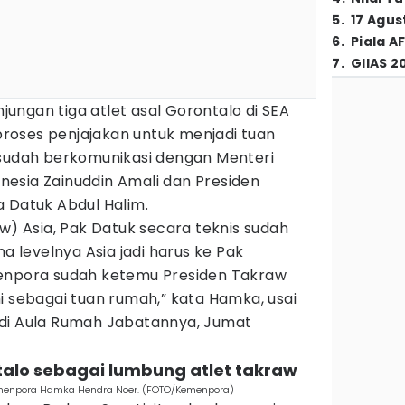
5
.
17 Agus
6
.
Piala A
7
.
GIIAS 2
ungan tiga atlet asal Gorontalo di SEA
oses penjajakan untuk menjadi tuan
 sudah berkomunikasi dengan Menteri
nesia Zainuddin Amali dan Presiden
a Datuk Abdul Halim.
aw) Asia, Pak Datuk secara teknis sudah
na levelnya Asia jadi harus ke Pak
Menpora sudah ketemu Presiden Takraw
i sebagai tuan rumah,” kata Hamka, usai
 di Aula Rumah Jabatannya, Jumat
ntalo sebagai lumbung atlet takraw
 Kemenpora Hamka Hendra Noer. (FOTO/Kemenpora)