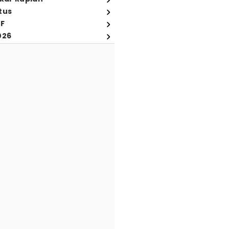
tus
FF
026