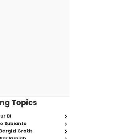
ng Topics
ur BI
o Subianto
ergizi Gratis
ukar Rupiah