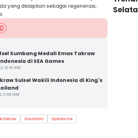
 yang disiapkan sebagai regenerasi,
Selat
a.
lsel Sumbang Medali Emas Takraw
Indonesia di SEA Games
2, 10:18 WIB
kraw Sulsel Wakili Indonesia di King's
ailand
2, 11:48 WIB
k takraw
Gorontalo
Update me