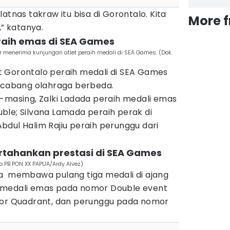
atnas takraw itu bisa di Gorontalo. Kita
More 
,” katanya.
 raih emas di SEA Games
 menerima kunjungan atlet peraih medali di SEA Games. (Dok.
 Gorontalo peraih medali di SEA Games
i cabang olahraga berbeda.
-masing, Zalki Ladada peraih medali emas
ble; Silvana Lamada peraih perak di
dul Halim Rajiu peraih perunggu dari
rtahankan prestasi di SEA Games
to PB PON XX PAPUA/Ardy Alvez)
a membawa pulang tiga medali di ajang
 medali emas pada nomor Double event
mor Quadrant, dan perunggu pada nomor