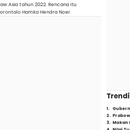
aw Asia tahun 2022. Rencana itu
Gorontalo Hamka Hendra Noer.
Trendi
1
.
Gubern
2
.
Prabow
3
.
Makan B
4
.
Nilai T