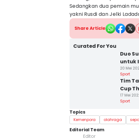
Sedangkan dua pemain muda
yakni Rusdi dan Jelki Ladad
Share Article
Curated For You
Duo Su
untuk 
20 Mei 202
Sport
Tim Ta
Cup Th
17 Mei 202
Sport
Topics
Kemenpora
olahraga
sepa
Editorial Team
Editor