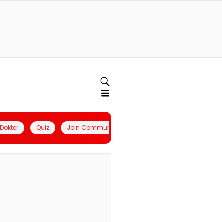
l Dokter
Quiz
Join Community