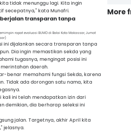
ita tidak menunggu lagi. Kita ingin
More 
f secepatnya," kata Munafri.
i berjalan transparan tanpa
memimpin rapat evaluasi BUMD di Balai Kota Makassar, Jumat
sar)
 ini dijalankan secara transparan tanpa
 pun. Dia ingin memastikan sekda yang
hami tugasnya, mengingat posisi ini
merintahan daerah.
ar-benar memahami fungsi Sekda, karena
n. Tidak ada dorongan satu nama, kita
egasnya.
kali ini telah mendapatkan izin dari
demikian, dia berharap seleksi ini
ngsung jalan. Targetnya, akhir April kita
" jelasnya.