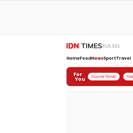
SULSEL
Home
Food
News
Sport
Travel
For
Soccer Times
Yuk 
You