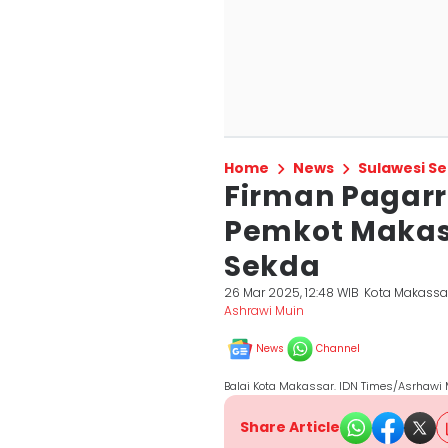
Home
News
Sulawesi Se
Firman Pagarra
Pemkot Makass
Sekda
26 Mar 2025, 12:48 WIB
Kota Makassa
Ashrawi Muin
News
Channel
Balai Kota Makassar. IDN Times/Asrhawi
Share Article