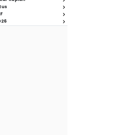
tus
FF
026