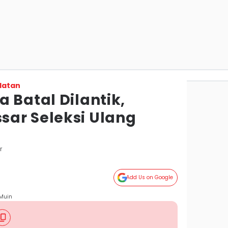
latan
 Batal Dilantik,
ar Seleksi Ulang
r
Add Us on Google
 Muin