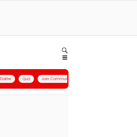
l Dokter
Quiz
Join Community