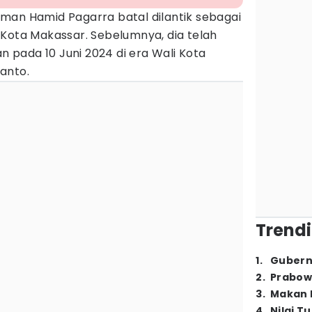
rman Hamid Pagarra batal dilantik sebagai
 Kota Makassar. Sebelumnya, dia telah
an pada 10 Juni 2024 di era Wali Kota
anto.
Trendi
1
.
Gubern
2
.
Prabow
3
.
Makan B
4
.
Nilai T