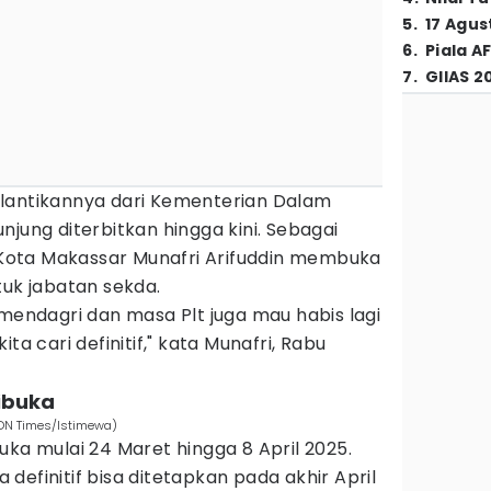
5
.
17 Agus
6
.
Piala A
7
.
GIIAS 2
 pelantikannya dari Kementerian Dalam
njung diterbitkan hingga kini. Sebagai
i Kota Makassar Munafri Arifuddin membuka
tuk jabatan sekda.
emendagri dan masa Plt juga mau habis lagi
 kita cari definitif," kata Munafri, Rabu
dibuka
(IDN Times/Istimewa)
uka mulai 24 Maret hingga 8 April 2025.
definitif bisa ditetapkan pada akhir April