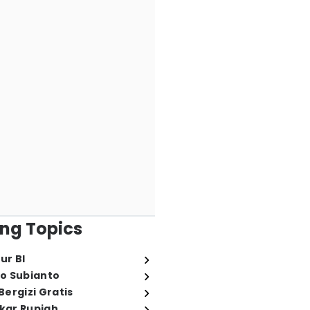
ng Topics
ur BI
o Subianto
ergizi Gratis
ukar Rupiah