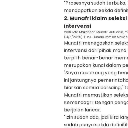
"Prosesnya sudah terbuka, k
mendapatkan Sekda definiti
2. Munafri klaim seleks
intervensi
Wali Kota Makassar, Munafri Arifuddin, 
(14/3/2025). (Dok. Humas Pemkot Makas
Munafri menegaskan seleksi
intervensi dari pihak mana
terpilih benar-benar mema
merupakan kunci dalam pe
"Saya mau orang yang ben
ini jantungnya pemerintaha
biarkan semua bersaing," t
Munafri memastikan seleksi 
Kemendagri. Dengan dengan 
berjalan lancar.
"Izin sudah ada, jadi kita la
sudah punya sekda definitif,