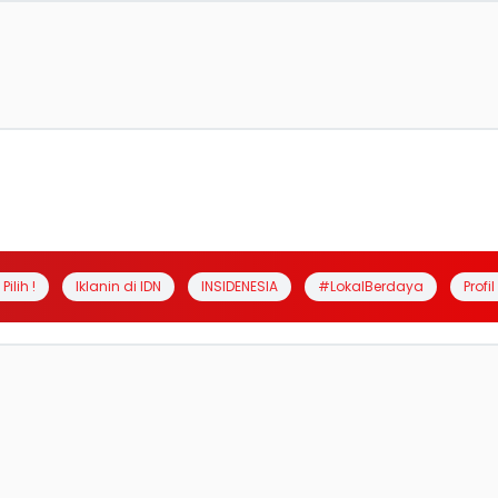
Pilih !
Iklanin di IDN
INSIDENESIA
#LokalBerdaya
Profi