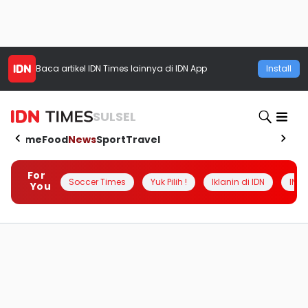
Baca artikel
IDN Times
lainnya di IDN App
Install
SULSEL
Home
Food
News
Sport
Travel
For
Soccer Times
Yuk Pilih !
Iklanin di IDN
INSI
You