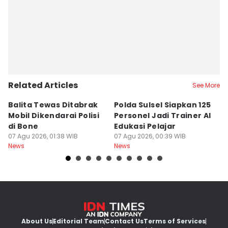
Related Articles
See More
Balita Tewas Ditabrak
Polda Sulsel Siapkan 125
G
Mobil Dikendarai Polisi
Personel Jadi Trainer AI
M
di Bone
Edukasi Pelajar
H
07 Agu 2026, 01:38 WIB
07 Agu 2026, 00:39 WIB
T
06
News
News
Ne
About Us
Editorial Team
Contact Us
Terms of Services