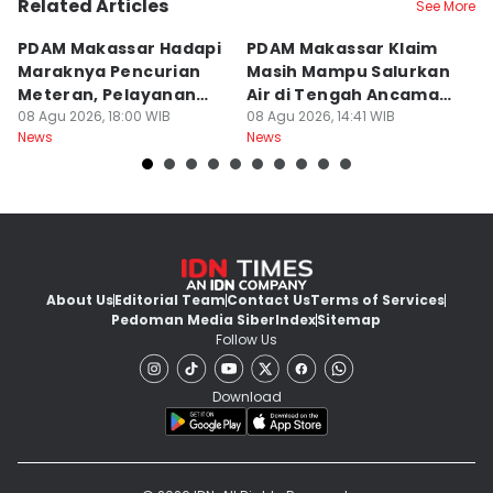
Related Articles
See More
PDAM Makassar Hadapi
PDAM Makassar Klaim
K
Maraknya Pencurian
Masih Mampu Salurkan
B
Meteran, Pelayanan
Air di Tengah Ancaman
K
Ikut Terdampak
08 Agu 2026, 18:00 WIB
Kekeringan
08 Agu 2026, 14:41 WIB
D
08
News
News
Ne
About Us
Editorial Team
Contact Us
Terms of Services
Pedoman Media Siber
Index
Sitemap
Follow Us
Download