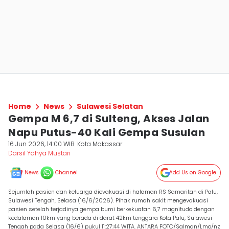
Home
News
Sulawesi Selatan
Gempa M 6,7 di Sulteng, Akses Jalan
Napu Putus-40 Kali Gempa Susulan
16 Jun 2026, 14:00 WIB
Kota Makassar
Darsil Yahya Mustari
News
Channel
Add Us on Google
Sejumlah pasien dan keluarga dievakuasi di halaman RS Samaritan di Palu,
Sulawesi Tengah, Selasa (16/6/2026). Pihak rumah sakit mengevakuasi
pasien setelah terjadinya gempa bumi berkekuatan 6,7 magnitudo dengan
kedalaman 10km yang berada di darat 42km tenggara Kota Palu, Sulawesi
Tengah pada Selasa (16/6) pukul 11:27:44 WITA. ANTARA FOTO/Salman/Lmo/nz