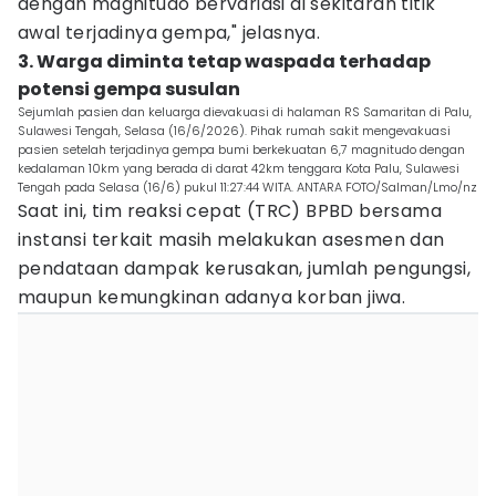
dengan magnitudo bervariasi di sekitaran titik
awal terjadinya gempa," jelasnya.
3. Warga diminta tetap waspada terhadap
potensi gempa susulan
Sejumlah pasien dan keluarga dievakuasi di halaman RS Samaritan di Palu,
Sulawesi Tengah, Selasa (16/6/2026). Pihak rumah sakit mengevakuasi
pasien setelah terjadinya gempa bumi berkekuatan 6,7 magnitudo dengan
kedalaman 10km yang berada di darat 42km tenggara Kota Palu, Sulawesi
Tengah pada Selasa (16/6) pukul 11:27:44 WITA. ANTARA FOTO/Salman/Lmo/nz
Saat ini, tim reaksi cepat (TRC) BPBD bersama
instansi terkait masih melakukan asesmen dan
pendataan dampak kerusakan, jumlah pengungsi,
maupun kemungkinan adanya korban jiwa.