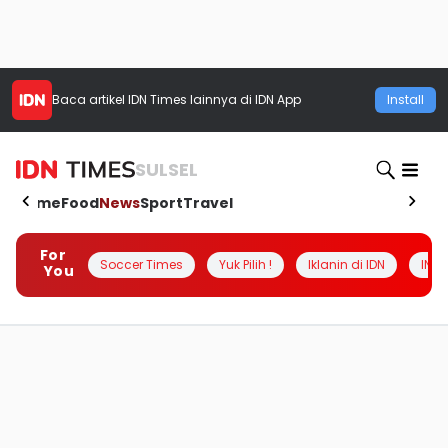
Baca artikel
IDN Times
lainnya di IDN App
Install
SULSEL
Home
Food
News
Sport
Travel
For
Soccer Times
Yuk Pilih !
Iklanin di IDN
INSI
You