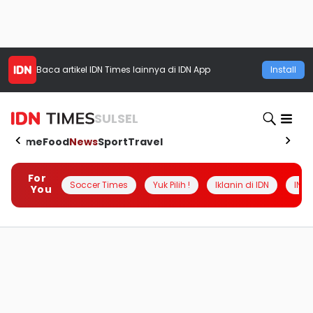
Baca artikel
IDN Times
lainnya di IDN App
Install
SULSEL
Home
Food
News
Sport
Travel
For
Soccer Times
Yuk Pilih !
Iklanin di IDN
INSI
You