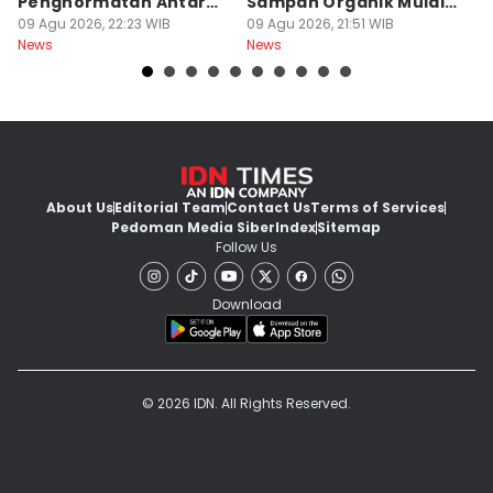
Penghormatan Antar
Sampah Organik Mulai
P
Ulama
09 Agu 2026, 22:23 WIB
Bermunculan
09 Agu 2026, 21:51 WIB
P
09
News
News
Ne
About Us
Editorial Team
Contact Us
Terms of Services
Pedoman Media Siber
Index
Sitemap
Follow Us
Download
© 2026 IDN. All Rights Reserved.