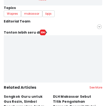
Topics
Wapres
makassar
bpjs
Editorial Team
Editor
Tonton lebih seru di
Aan Pranata
Editor
Ita Lismawati F Malau
Related Articles
See More
Songkok Guru untuk
DLH Makassar Sebut
[
Gus Rozin, Simbol
Titik Pengolahan
M