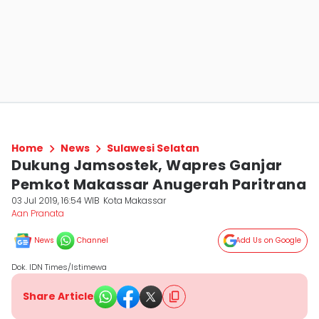
Home
News
Sulawesi Selatan
Dukung Jamsostek, Wapres Ganjar
Pemkot Makassar Anugerah Paritrana
03 Jul 2019, 16:54 WIB
Kota Makassar
Aan Pranata
News
Channel
Add Us on Google
Dok. IDN Times/Istimewa
Share Article