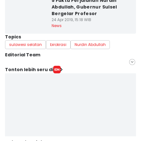
5 Fakta Perjalanan Nurdin
Abdullah, Gubernur Sulsel
Bergelar Profesor
24 Apr 2019, 15:18 WIB
News
Topics
sulawesi selatan
birokrasi
Nurdin Abdullah
Editorial Team
Editor
Tonton lebih seru di
Dhidi Hariadi
Editor
Ita Lismawati F Malau