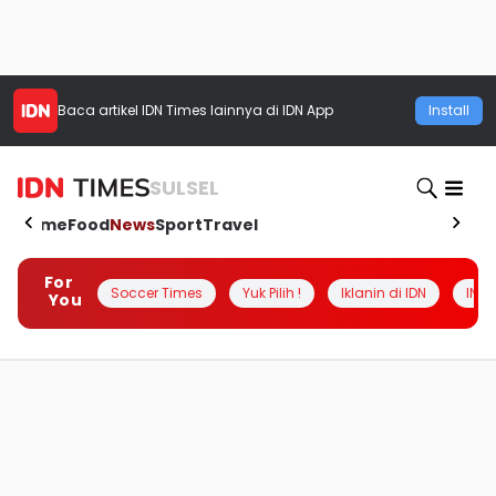
Baca artikel
IDN Times
lainnya di IDN App
Install
SULSEL
Home
Food
News
Sport
Travel
For
Soccer Times
Yuk Pilih !
Iklanin di IDN
INSI
You