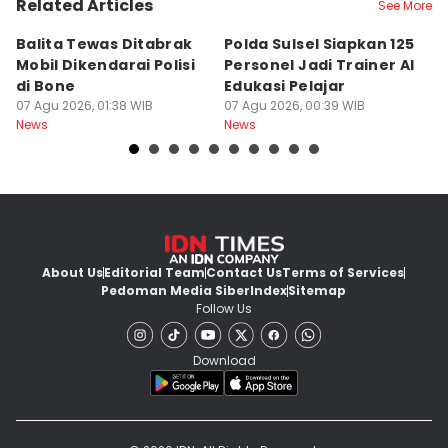
Related Articles
See More
Balita Tewas Ditabrak
Polda Sulsel Siapkan 125
G
Mobil Dikendarai Polisi
Personel Jadi Trainer AI
M
di Bone
Edukasi Pelajar
H
07 Agu 2026, 01:38 WIB
07 Agu 2026, 00:39 WIB
T
06
News
News
Ne
About Us
Editorial Team
Contact Us
Terms of Services
Pedoman Media Siber
Index
Sitemap
Follow Us
Download