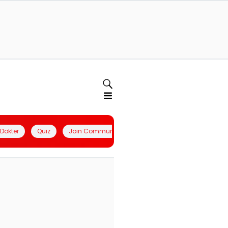
l Dokter
Quiz
Join Community