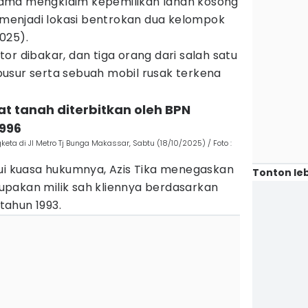
ama mengklaim kepemilikan lahan kosong
i menjadi lokasi bentrokan dua kelompok
025).
or dibakar, dan tiga orang dari salah satu
usur serta sebuah mobil rusak terkena
ikat tanah diterbitkan oleh BPN
996
ta di Jl Metro Tj Bunga Makassar, Sabtu (18/10/2025) / Foto :
lui kuasa hukumnya, Azis Tika menegaskan
Tonton leb
pakan milik sah kliennya berdasarkan
 tahun 1993.