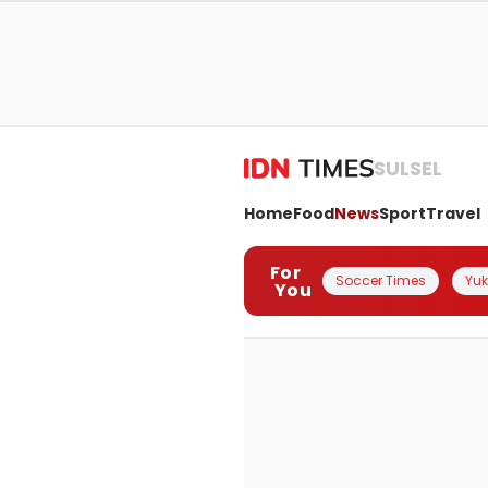
SULSEL
Home
Food
News
Sport
Travel
For
Soccer Times
Yuk 
You