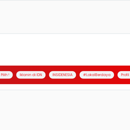
Pilih !
Iklanin di IDN
INSIDENESIA
#LokalBerdaya
Profi