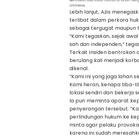
Bentrokan dua kubu massa di lahan sengke
Istimewa
Lebih lanjut, Azis menegas
terlibat dalam perkara huk
sebagai tergugat maupun t
“Kami tegaskan, sejak awal P
sah dan independen,” tega
Terkait insiden bentrokan 
berulang kali menjadi kor
dikenal.
“Kami ini yang jaga lahan se
Kami heran, kenapa tiba-t
lokasi sendiri dan bekerja 
Ia pun meminta aparat kepo
penyerangan tersebut. “
perlindungan hukum ke kep
minta agar pelaku provoka
karena ini sudah meresahk