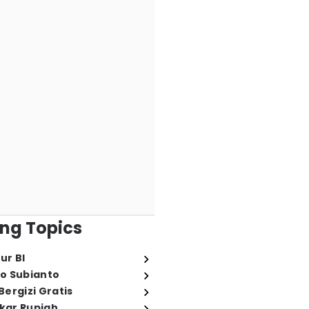
ng Topics
ur BI
o Subianto
ergizi Gratis
ukar Rupiah