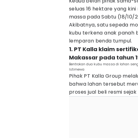
Kedua belah pihak sama-s
seluas 16 hektare yang kin
massa pada Sabtu (18/10/2
Akibatnya, satu sepeda mot
kubu terkena anak panah b
lemparan benda tumpul.
1. PT Kalla klaim sertif
Makassar pada tahun 1
Bentrokan dua kubu massa di lahan sengke
Istimewa
Pihak PT Kalla Group mela
bahwa lahan tersebut meru
proses jual beli resmi sejak