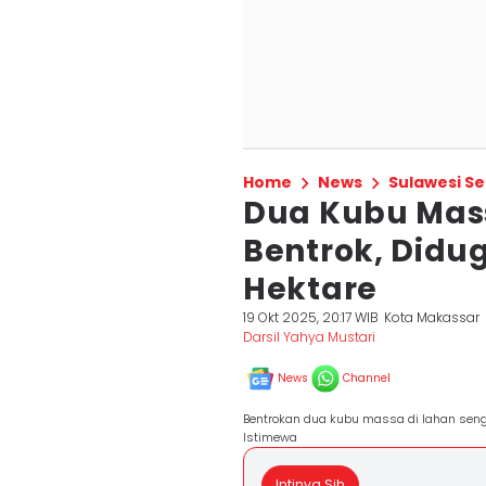
Home
News
Sulawesi Se
Dua Kubu Mas
Bentrok, Didu
Hektare
19 Okt 2025, 20:17 WIB
Kota Makassar
Darsil Yahya Mustari
News
Channel
Bentrokan dua kubu massa di lahan sengke
Istimewa
Intinya Sih