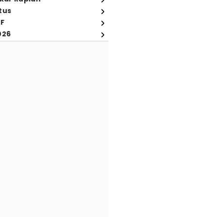
tus
FF
026