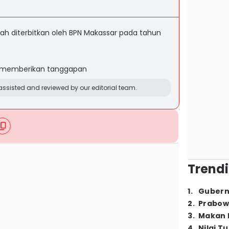
tanah diterbitkan oleh BPN Makassar pada tahun
 memberikan tanggapan
ssisted and reviewed by our editorial team.
Trendi
1
.
Gubern
2
.
Prabow
3
.
Makan B
4
.
Nilai T