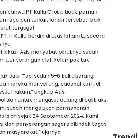
ta di Jl Metro Tj Bunga Makassar, Sabtu (18/10/2025) / Foto :
kan bahwa PT Kalla Group tidak pernah
um apa pun terkait lahan tersebut, baik
urut tergugat.
T H. Kalla berdiri di atas lahan itu secara
snya.
di lokasi, Azis menyebut pihaknya sudah
ban penyerangan oleh kelompok tak
jak dulu. Tapi sudah 5–6 kali diserang.
iba mereka menyerang, padahal kami di
sesuai hukum,” ungkap Azis.
lisian untuk mengusut dalang di balik aksi
Kami sudah mengajukan permohonan
olisian sejak 24 September 2024. Kami
si dan penyerangan segera ditindak tegas
an masyarakat,” ujarnya.
Trend