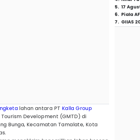
5
.
17 Agus
6
.
Piala A
7
.
GIIAS 2
ngketa
lahan antara PT
Kalla Group
 Tourism Development (GMTD) di
ung Bunga, Kecamatan Tamalate, Kota
as.