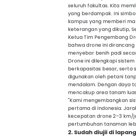
seluruh fakultas. Kita memi
yang berdampak. Ini simbo
kampus yang memberi manfa
keterangan yang dikutip, Se
Ketua Tim Pengembang Dro
bahwa drone ini dirancang
menyebar benih padi secara
Drone ini dilengkapi sistem 
berkapasitas besar, serta
digunakan oleh petani tan
mendalam. Dengan daya tah
mencakup area tanam luas
"Kami mengembangkan sist
pertama di Indonesia. Jara
kecepatan drone 2–3 km/ja
pertumbuhan tanaman lebi
2. Sudah diujii di lapa