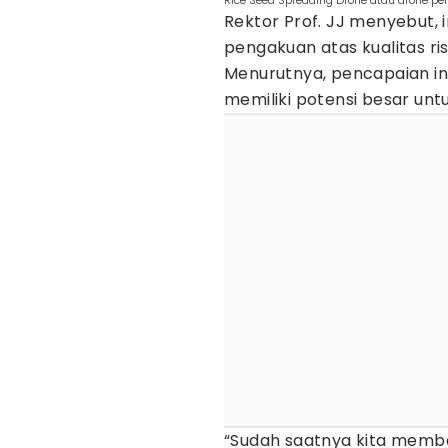
Rice Seed Spreading Drone atau drone pen
Rektor Prof. JJ menyebut, 
pengakuan atas kualitas r
Menurutnya, pencapaian in
memiliki potensi besar unt
“Sudah saatnya kita memb