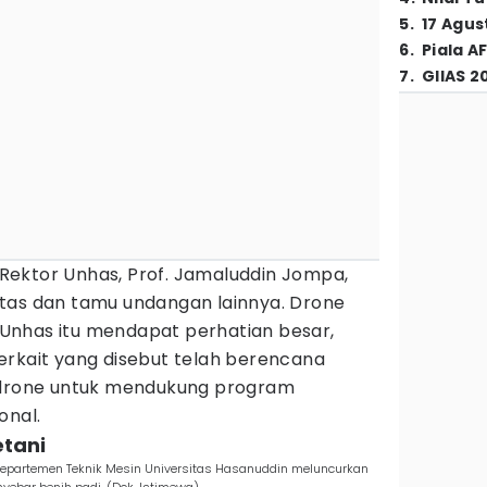
5
.
17 Agus
6
.
Piala A
7
.
GIIAS 2
h Rektor Unhas, Prof. Jamaluddin Jompa,
tas dan tamu undangan lainnya. Drone
ik Unhas itu mendapat perhatian besar,
erkait yang disebut telah berencana
t drone untuk mendukung program
onal.
etani
Departemen Teknik Mesin Universitas Hasanuddin meluncurkan