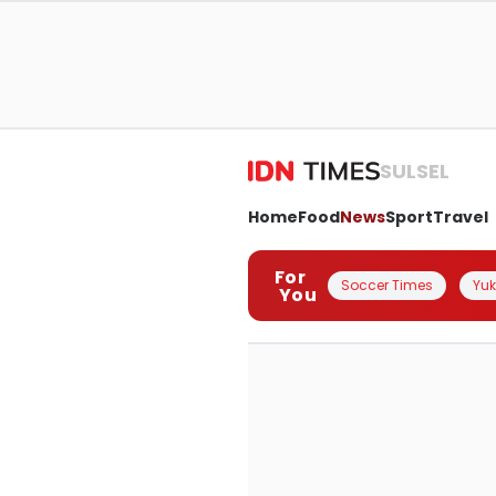
SULSEL
Home
Food
News
Sport
Travel
For
Soccer Times
Yuk 
You