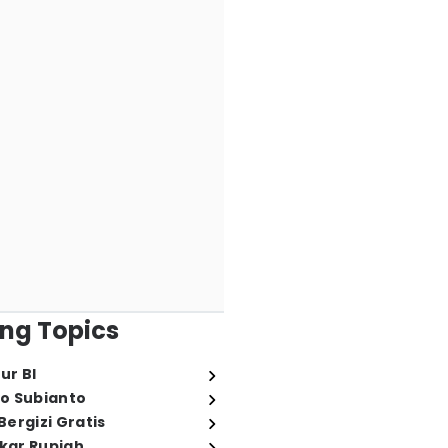
ng Topics
ur BI
o Subianto
ergizi Gratis
ukar Rupiah